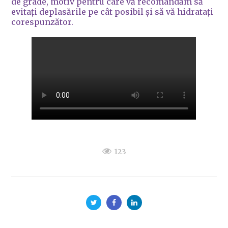
de grade, motiv pentru care vă recomandăm să
evitați deplasările pe cât posibil și să vă hidratați
corespunzător.
123