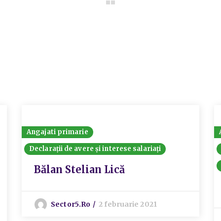
Angajati primarie
Declarații de avere și interese salariați
Bălan Stelian Lică
Sector5.ro
2 februarie 2021