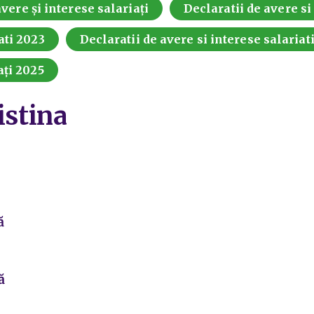
vere și interese salariați
Declaratii de avere si
ati 2023
Declaratii de avere si interese salariat
ați 2025
istina
ă
ă