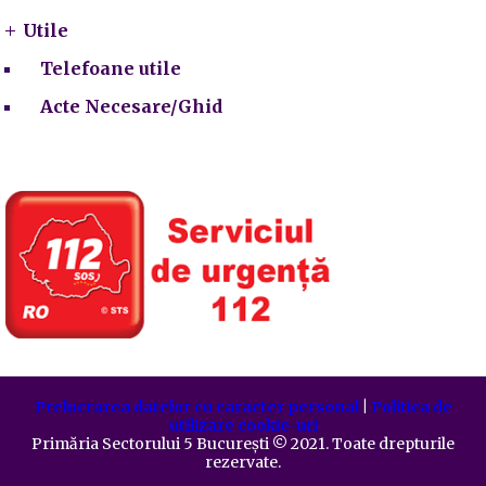
Utile
Telefoane utile
Acte Necesare/Ghid
Prelucrarea datelor cu caracter personal
|
Politica de
utilizare cookie-uri
Primăria Sectorului 5 București
©️
2021. Toate drepturile
rezervate.