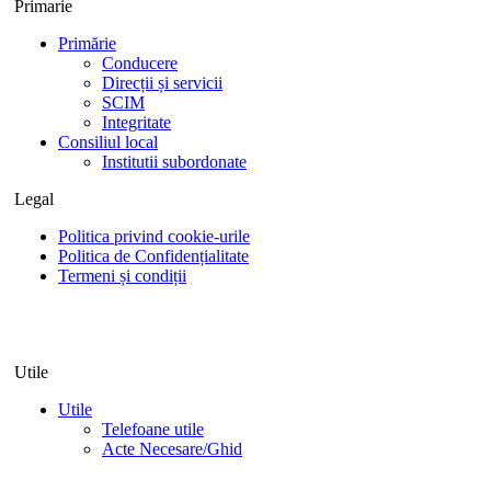
Primarie
Primărie
Conducere
Direcții și servicii
SCIM
Integritate
Consiliul local
Institutii subordonate
Legal
Politica privind cookie-urile
Politica de Confidențialitate
Termeni și condiții
Utile
Utile
Telefoane utile
Acte Necesare/Ghid