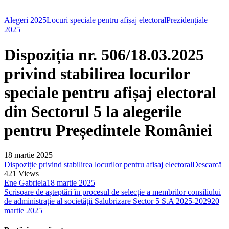
Alegeri 2025
Locuri speciale pentru afișaj electoral
Prezidențiale
2025
Dispoziția nr. 506/18.03.2025
privind stabilirea locurilor
speciale pentru afișaj electoral
din Sectorul 5 la alegerile
pentru Președintele României
18 martie 2025
Dispoziție privind stabilirea locurilor pentru afișaj electoral
Descarcă
421
Views
Ene Gabriela
18 martie 2025
Scrisoare de așteptări în procesul de selecție a membrilor consiliului
de administrație al societății Salubrizare Sector 5 S.A 2025-2029
20
martie 2025