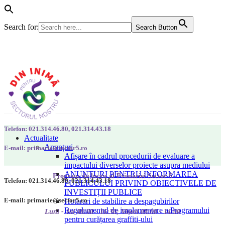
Search for:
Search Button
Telefon: 021.314.46.80, 021.314.43.18
Actualitate
Anunțuri
E-mail: primarie@sector5.ro
Afișare în cadrul procedurii de evaluare a
impactului diverselor proiecte asupra mediului
ANUNȚURI PENTRU INFORMAREA
Program de lucru al Primăriei Sector 5
Telefon: 021.314.46.80, 021.314.43.18
PUBLICULUI PRIVIND OBIECTIVELE DE
INVESTIȚII PUBLICE
E-mail: primarie@sector5.ro
Hotarari de stabilire a despagubirilor
Regulamentul de implementare a Programului
Luni - Joi 08:00 - 16:30; Vineri 08:00 - 14:00
pentru curățarea graffiti-ului