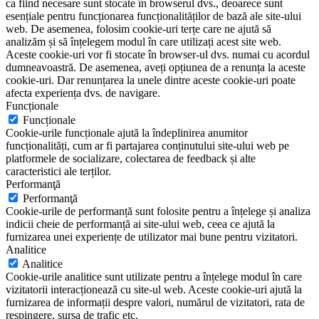
ca fiind necesare sunt stocate în browserul dvs., deoarece sunt
esențiale pentru funcționarea funcționalităților de bază ale site-ului
web. De asemenea, folosim cookie-uri terțe care ne ajută să
analizăm și să înțelegem modul în care utilizați acest site web.
Aceste cookie-uri vor fi stocate în browser-ul dvs. numai cu acordul
dumneavoastră. De asemenea, aveți opțiunea de a renunța la aceste
cookie-uri. Dar renunțarea la unele dintre aceste cookie-uri poate
afecta experiența dvs. de navigare.
Funcționale
Funcționale
Cookie-urile funcționale ajută la îndeplinirea anumitor
funcționalități, cum ar fi partajarea conținutului site-ului web pe
platformele de socializare, colectarea de feedback și alte
caracteristici ale terților.
Performanţă
Performanţă
Cookie-urile de performanță sunt folosite pentru a înțelege și analiza
indicii cheie de performanță ai site-ului web, ceea ce ajută la
furnizarea unei experiențe de utilizator mai bune pentru vizitatori.
Analitice
Analitice
Cookie-urile analitice sunt utilizate pentru a înțelege modul în care
vizitatorii interacționează cu site-ul web. Aceste cookie-uri ajută la
furnizarea de informații despre valori, numărul de vizitatori, rata de
respingere, sursa de trafic etc.