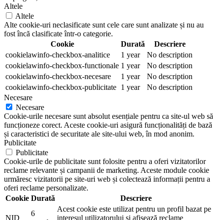
Altele
Altele
Alte cookie-uri neclasificate sunt cele care sunt analizate și nu au
fost încă clasificate într-o categorie.
Cookie
Durată
Descriere
cookielawinfo-checkbox-analitice
1 year
No description
cookielawinfo-checkbox-functionale
1 year
No description
cookielawinfo-checkbox-necesare
1 year
No description
cookielawinfo-checkbox-publicitate
1 year
No description
Necesare
Necesare
Cookie-urile necesare sunt absolut esențiale pentru ca site-ul web să
funcționeze corect. Aceste cookie-uri asigură funcționalități de bază
și caracteristici de securitate ale site-ului web, în mod anonim.
Publicitate
Publicitate
Cookie-urile de publicitate sunt folosite pentru a oferi vizitatorilor
reclame relevante și campanii de marketing. Aceste module cookie
urmăresc vizitatorii pe site-uri web și colectează informații pentru a
oferi reclame personalizate.
Cookie
Durată
Descriere
Acest cookie este utilizat pentru un profil bazat pe
6
NID
interesul utilizatorului și afișează reclame