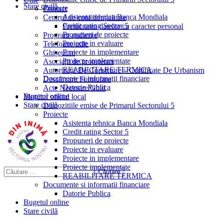
Stare civilă
Proiecte
Contact
Asistenta tehnica Banca Mondiala
Centrul de confidențialitate
Credit rating Sector 5
Prelucrarea datelor cu caracter personal
Propuneri de proiecte
Program audiențe
Proiecte in evaluare
Telefoane utile
Proiecte in implementare
Ghișeul.ro
Proiecte implementate
Asociații de proprietari
REABILITARE TERMICA
Autorizații De Construire – Certificate De Urbanism
Documente si informatii financiare
Descărcare Formulare
Datorie Publica
Acte Necesare/Ghid
Bugetul online
Monitor oficial local
Stare civilă
Dispozitiile emise de Primarul Sectorului 5
Proiecte
Asistenta tehnica Banca Mondiala
Credit rating Sector 5
Propuneri de proiecte
Proiecte in evaluare
Proiecte in implementare
Proiecte implementate
REABILITARE TERMICA
Documente si informatii financiare
Datorie Publica
Bugetul online
Stare civilă