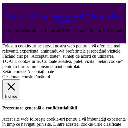
Prelucrarea datelor cu caracter personal
|
Politica de utilizare
cookie-uri
Primăria Sectorului 5 București
©️
2021. Toate drepturile rezervate.
Folosim cookie-uri pe site-ul nostru web pentru a vă oferi cea mai
relevantă experiență, amintindu-vă preferințele și repetând vizitele.
Făcând clic pe „Acceptați toate”, sunteți de acord cu utilizarea
TOATE cookie-urile. Cu toate acestea, puteți vizita „Setări cookie”
pentru a furniza un consimțământ controlat.
Setări cookie
Acceptați toate
Gestionați consimțământul
Închide
Prezentare generală a confidențialității
Acest site web folosește cookie-uri pentru a vă îmbunătăți experiența
în timp ce navigați prin site. Dintre acestea, cookie-urile clasificate