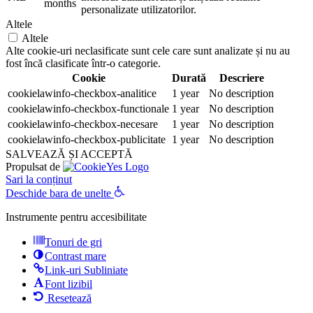
months
personalizate utilizatorilor.
Altele
Altele
Alte cookie-uri neclasificate sunt cele care sunt analizate și nu au
fost încă clasificate într-o categorie.
Cookie
Durată
Descriere
cookielawinfo-checkbox-analitice
1 year
No description
cookielawinfo-checkbox-functionale
1 year
No description
cookielawinfo-checkbox-necesare
1 year
No description
cookielawinfo-checkbox-publicitate
1 year
No description
SALVEAZĂ ȘI ACCEPTĂ
Propulsat de
Sari la conținut
Deschide bara de unelte
Instrumente pentru accesibilitate
Tonuri de gri
Contrast mare
Link-uri Subliniate
Font lizibil
Resetează