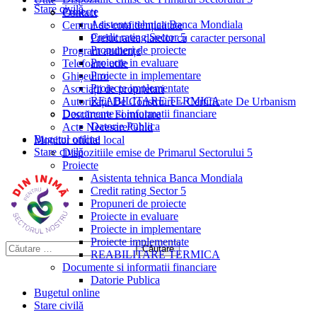
Stare civilă
Proiecte
Contact
Asistenta tehnica Banca Mondiala
Centrul de confidențialitate
Credit rating Sector 5
Prelucrarea datelor cu caracter personal
Propuneri de proiecte
Program audiențe
Proiecte in evaluare
Telefoane utile
Proiecte in implementare
Ghișeul.ro
Proiecte implementate
Asociații de proprietari
REABILITARE TERMICA
Autorizații De Construire – Certificate De Urbanism
Documente si informatii financiare
Descărcare Formulare
Datorie Publica
Acte Necesare/Ghid
Bugetul online
Monitor oficial local
Stare civilă
Dispozitiile emise de Primarul Sectorului 5
Proiecte
Asistenta tehnica Banca Mondiala
Credit rating Sector 5
Propuneri de proiecte
Proiecte in evaluare
Proiecte in implementare
Proiecte implementate
REABILITARE TERMICA
Documente si informatii financiare
Datorie Publica
Bugetul online
Stare civilă