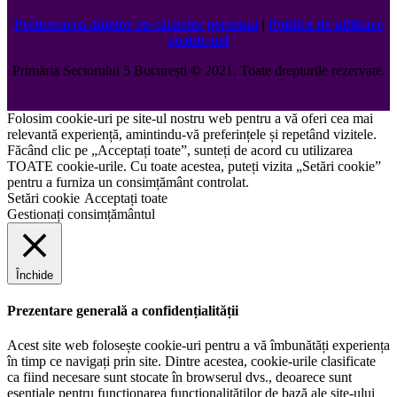
Prelucrarea datelor cu caracter personal
|
Politica de utilizare
cookie-uri
Primăria Sectorului 5 București
©️
2021. Toate drepturile rezervate.
Folosim cookie-uri pe site-ul nostru web pentru a vă oferi cea mai
relevantă experiență, amintindu-vă preferințele și repetând vizitele.
Făcând clic pe „Acceptați toate”, sunteți de acord cu utilizarea
TOATE cookie-urile. Cu toate acestea, puteți vizita „Setări cookie”
pentru a furniza un consimțământ controlat.
Setări cookie
Acceptați toate
Gestionați consimțământul
Închide
Prezentare generală a confidențialității
Acest site web folosește cookie-uri pentru a vă îmbunătăți experiența
în timp ce navigați prin site. Dintre acestea, cookie-urile clasificate
ca fiind necesare sunt stocate în browserul dvs., deoarece sunt
esențiale pentru funcționarea funcționalităților de bază ale site-ului