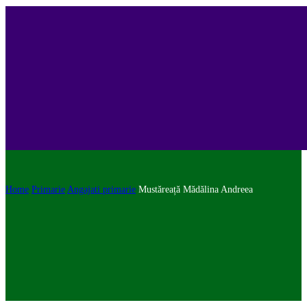
Home
Primarie
Angajati primarie
Mustăreață Mădălina Andreea