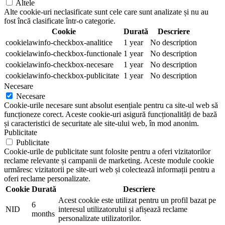
Altele
Alte cookie-uri neclasificate sunt cele care sunt analizate și nu au
fost încă clasificate într-o categorie.
Cookie
Durată
Descriere
cookielawinfo-checkbox-analitice
1 year
No description
cookielawinfo-checkbox-functionale
1 year
No description
cookielawinfo-checkbox-necesare
1 year
No description
cookielawinfo-checkbox-publicitate
1 year
No description
Necesare
Necesare
Cookie-urile necesare sunt absolut esențiale pentru ca site-ul web să
funcționeze corect. Aceste cookie-uri asigură funcționalități de bază
și caracteristici de securitate ale site-ului web, în mod anonim.
Publicitate
Publicitate
Cookie-urile de publicitate sunt folosite pentru a oferi vizitatorilor
reclame relevante și campanii de marketing. Aceste module cookie
urmăresc vizitatorii pe site-uri web și colectează informații pentru a
oferi reclame personalizate.
Cookie
Durată
Descriere
Acest cookie este utilizat pentru un profil bazat pe
6
NID
interesul utilizatorului și afișează reclame
months
personalizate utilizatorilor.