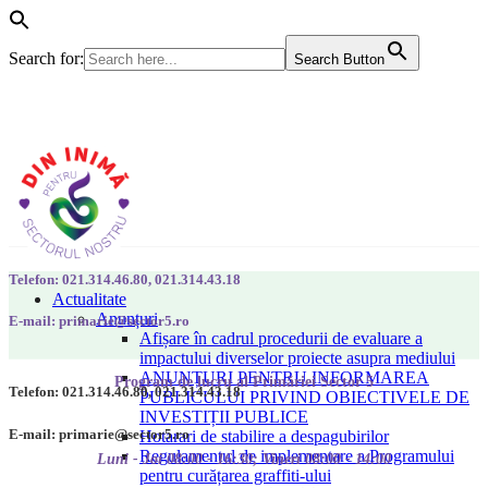
Search for:
Search Button
Telefon: 021.314.46.80, 021.314.43.18
Actualitate
Anunțuri
E-mail: primarie@sector5.ro
Afișare în cadrul procedurii de evaluare a
impactului diverselor proiecte asupra mediului
ANUNȚURI PENTRU INFORMAREA
Program de lucru al Primăriei Sector 5
Telefon: 021.314.46.80, 021.314.43.18
PUBLICULUI PRIVIND OBIECTIVELE DE
INVESTIȚII PUBLICE
E-mail: primarie@sector5.ro
Hotarari de stabilire a despagubirilor
Regulamentul de implementare a Programului
Luni - Joi 08:00 - 16:30; Vineri 08:00 - 14:00
pentru curățarea graffiti-ului