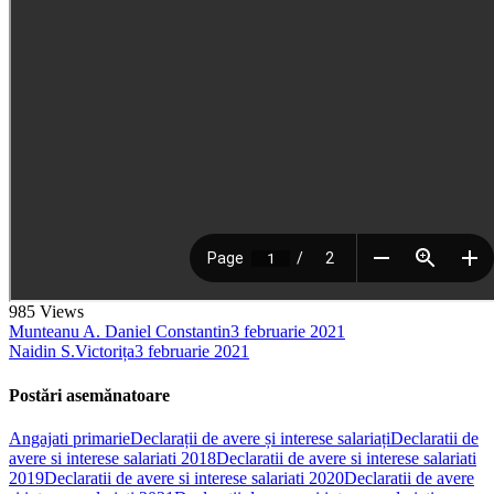
985
Views
Munteanu A. Daniel Constantin
3 februarie 2021
Naidin S.Victorița
3 februarie 2021
Postări asemănatoare
Angajati primarie
Declarații de avere și interese salariați
Declaratii de
avere si interese salariati 2018
Declaratii de avere si interese salariati
2019
Declaratii de avere si interese salariati 2020
Declaratii de avere