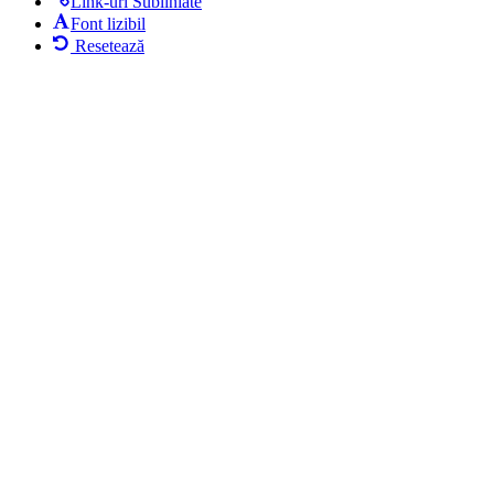
Link-uri Subliniate
Font lizibil
Resetează