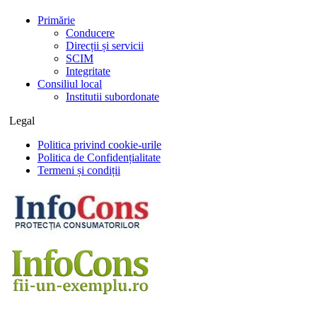
Primărie
Conducere
Direcții și servicii
SCIM
Integritate
Consiliul local
Institutii subordonate
Legal
Politica privind cookie-urile
Politica de Confidențialitate
Termeni și condiții