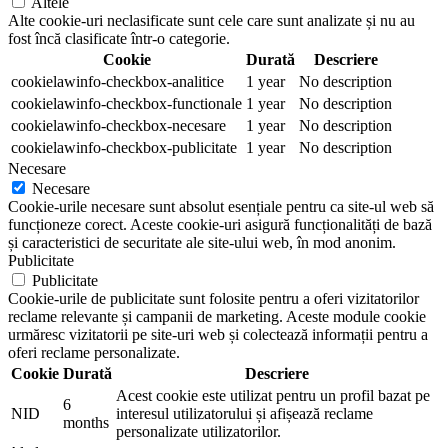
Altele
Alte cookie-uri neclasificate sunt cele care sunt analizate și nu au
fost încă clasificate într-o categorie.
Cookie
Durată
Descriere
cookielawinfo-checkbox-analitice
1 year
No description
cookielawinfo-checkbox-functionale
1 year
No description
cookielawinfo-checkbox-necesare
1 year
No description
cookielawinfo-checkbox-publicitate
1 year
No description
Necesare
Necesare
Cookie-urile necesare sunt absolut esențiale pentru ca site-ul web să
funcționeze corect. Aceste cookie-uri asigură funcționalități de bază
și caracteristici de securitate ale site-ului web, în mod anonim.
Publicitate
Publicitate
Cookie-urile de publicitate sunt folosite pentru a oferi vizitatorilor
reclame relevante și campanii de marketing. Aceste module cookie
urmăresc vizitatorii pe site-uri web și colectează informații pentru a
oferi reclame personalizate.
Cookie
Durată
Descriere
Acest cookie este utilizat pentru un profil bazat pe
6
NID
interesul utilizatorului și afișează reclame
months
personalizate utilizatorilor.