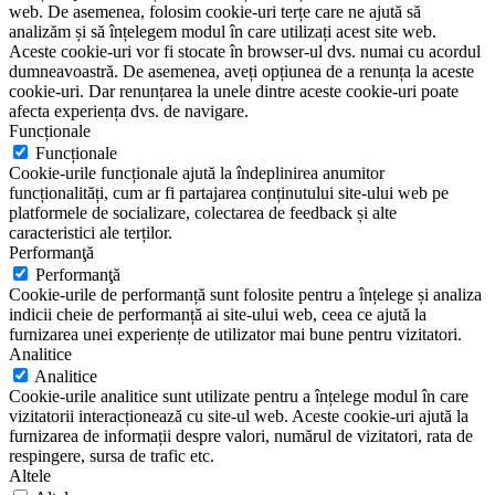
web. De asemenea, folosim cookie-uri terțe care ne ajută să
analizăm și să înțelegem modul în care utilizați acest site web.
Aceste cookie-uri vor fi stocate în browser-ul dvs. numai cu acordul
dumneavoastră. De asemenea, aveți opțiunea de a renunța la aceste
cookie-uri. Dar renunțarea la unele dintre aceste cookie-uri poate
afecta experiența dvs. de navigare.
Funcționale
Funcționale
Cookie-urile funcționale ajută la îndeplinirea anumitor
funcționalități, cum ar fi partajarea conținutului site-ului web pe
platformele de socializare, colectarea de feedback și alte
caracteristici ale terților.
Performanţă
Performanţă
Cookie-urile de performanță sunt folosite pentru a înțelege și analiza
indicii cheie de performanță ai site-ului web, ceea ce ajută la
furnizarea unei experiențe de utilizator mai bune pentru vizitatori.
Analitice
Analitice
Cookie-urile analitice sunt utilizate pentru a înțelege modul în care
vizitatorii interacționează cu site-ul web. Aceste cookie-uri ajută la
furnizarea de informații despre valori, numărul de vizitatori, rata de
respingere, sursa de trafic etc.
Altele