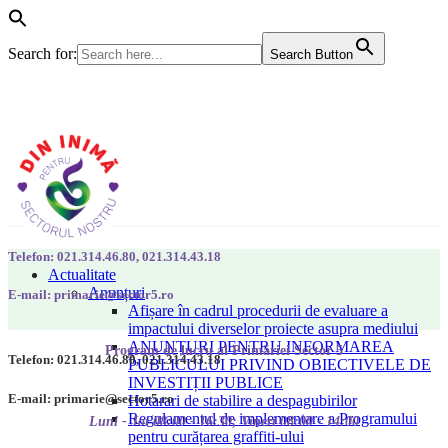
Search for:
Search Button
Telefon: 021.314.46.80, 021.314.43.18
Actualitate
Anunțuri
E-mail: primarie@sector5.ro
Afișare în cadrul procedurii de evaluare a
impactului diverselor proiecte asupra mediului
ANUNȚURI PENTRU INFORMAREA
Program de lucru al Primăriei Sector 5
Telefon: 021.314.46.80, 021.314.43.18
PUBLICULUI PRIVIND OBIECTIVELE DE
INVESTIȚII PUBLICE
E-mail: primarie@sector5.ro
Hotarari de stabilire a despagubirilor
Regulamentul de implementare a Programului
Luni - Joi 08:00 - 16:30; Vineri 08:00 - 14:00
pentru curățarea graffiti-ului