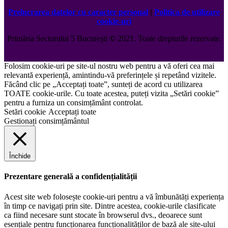
Prelucrarea datelor cu caracter personal
|
Politica de utilizare
cookie-uri
Primăria Sectorului 5 București
©️
2021. Toate drepturile rezervate.
Folosim cookie-uri pe site-ul nostru web pentru a vă oferi cea mai
relevantă experiență, amintindu-vă preferințele și repetând vizitele.
Făcând clic pe „Acceptați toate”, sunteți de acord cu utilizarea
TOATE cookie-urile. Cu toate acestea, puteți vizita „Setări cookie”
pentru a furniza un consimțământ controlat.
Setări cookie
Acceptați toate
Gestionați consimțământul
Închide
Prezentare generală a confidențialității
Acest site web folosește cookie-uri pentru a vă îmbunătăți experiența
în timp ce navigați prin site. Dintre acestea, cookie-urile clasificate
ca fiind necesare sunt stocate în browserul dvs., deoarece sunt
esențiale pentru funcționarea funcționalităților de bază ale site-ului