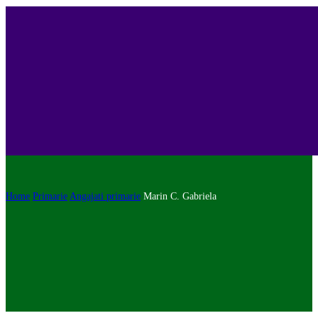
Home
Primarie
Angajati primarie
Marin C. Gabriela