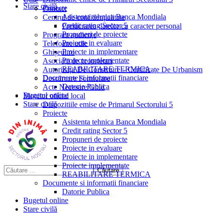
Stare civilă
Proiecte
Contact
Asistenta tehnica Banca Mondiala
Centrul de confidențialitate
Credit rating Sector 5
Prelucrarea datelor cu caracter personal
Propuneri de proiecte
Program audiențe
Proiecte in evaluare
Telefoane utile
Proiecte in implementare
Ghișeul.ro
Proiecte implementate
Asociații de proprietari
REABILITARE TERMICA
Autorizații De Construire – Certificate De Urbanism
Documente si informatii financiare
Descărcare Formulare
Datorie Publica
Acte Necesare/Ghid
Bugetul online
Monitor oficial local
Stare civilă
Dispozitiile emise de Primarul Sectorului 5
Proiecte
Asistenta tehnica Banca Mondiala
Credit rating Sector 5
Propuneri de proiecte
Proiecte in evaluare
Proiecte in implementare
Proiecte implementate
REABILITARE TERMICA
Documente si informatii financiare
Datorie Publica
Bugetul online
Stare civilă