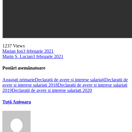
1237
Views
Marian Ion
3 februarie 2021
Marin S. Lucian
3 februarie 2021
Postări asemănatoare
Angajati primarie
Declarații de avere și interese salariați
Declaratii de
avere si interese salariati 2018
Declaratii de avere si interese salariati
2019
Declaratii de avere si interese salariati 2020
Tuță Anișoara