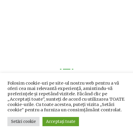
Utile
Folosim cookie-uri pe site-ul nostru web pentru a vă
oferi cea mai relevantă experiență, amintindu-vă
Utile
preferințele și repetând vizitele. Făcând clic pe
„Acceptați toate”, sunteți de acord cu utilizarea TOATE
Telefoane utile
cookie-urile. Cu toate acestea, puteți vizita „Setări
cookie” pentru a furniza un consimțământ controlat.
Acte Necesare/Ghid
Setări cookie
Acceptați toate