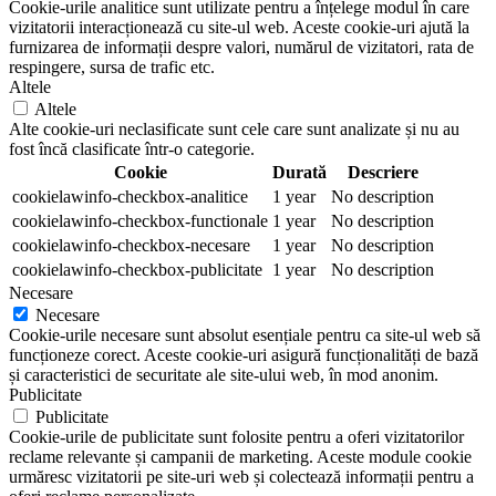
Cookie-urile analitice sunt utilizate pentru a înțelege modul în care
vizitatorii interacționează cu site-ul web. Aceste cookie-uri ajută la
furnizarea de informații despre valori, numărul de vizitatori, rata de
respingere, sursa de trafic etc.
Altele
Altele
Alte cookie-uri neclasificate sunt cele care sunt analizate și nu au
fost încă clasificate într-o categorie.
Cookie
Durată
Descriere
cookielawinfo-checkbox-analitice
1 year
No description
cookielawinfo-checkbox-functionale
1 year
No description
cookielawinfo-checkbox-necesare
1 year
No description
cookielawinfo-checkbox-publicitate
1 year
No description
Necesare
Necesare
Cookie-urile necesare sunt absolut esențiale pentru ca site-ul web să
funcționeze corect. Aceste cookie-uri asigură funcționalități de bază
și caracteristici de securitate ale site-ului web, în mod anonim.
Publicitate
Publicitate
Cookie-urile de publicitate sunt folosite pentru a oferi vizitatorilor
reclame relevante și campanii de marketing. Aceste module cookie
urmăresc vizitatorii pe site-uri web și colectează informații pentru a