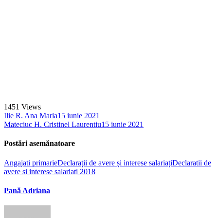
1451
Views
Ilie R. Ana Maria
15 iunie 2021
Mateciuc H. Cristinel Laurentiu
15 iunie 2021
Postări asemănatoare
Angajati primarie
Declarații de avere și interese salariați
Declaratii de
avere si interese salariati 2018
Pană Adriana