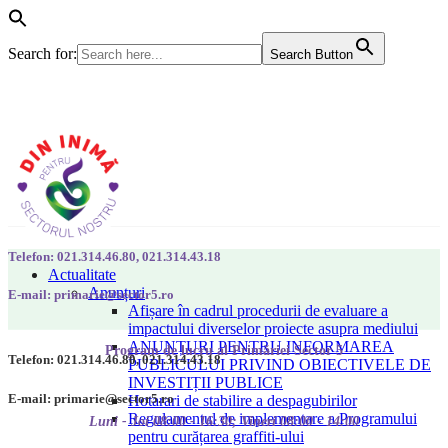
Search for:
Search Button
Telefon: 021.314.46.80, 021.314.43.18
Actualitate
Anunțuri
E-mail: primarie@sector5.ro
Afișare în cadrul procedurii de evaluare a
impactului diverselor proiecte asupra mediului
ANUNȚURI PENTRU INFORMAREA
Program de lucru al Primăriei Sector 5
Telefon: 021.314.46.80, 021.314.43.18
PUBLICULUI PRIVIND OBIECTIVELE DE
INVESTIȚII PUBLICE
E-mail: primarie@sector5.ro
Hotarari de stabilire a despagubirilor
Regulamentul de implementare a Programului
Luni - Joi 08:00 - 16:30; Vineri 08:00 - 14:00
pentru curățarea graffiti-ului