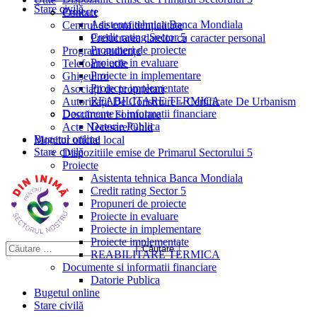
Stare civilă
Proiecte
Contact
Asistenta tehnica Banca Mondiala
Centrul de confidențialitate
Credit rating Sector 5
Prelucrarea datelor cu caracter personal
Propuneri de proiecte
Program audiențe
Proiecte in evaluare
Telefoane utile
Proiecte in implementare
Ghișeul.ro
Proiecte implementate
Asociații de proprietari
REABILITARE TERMICA
Autorizații De Construire – Certificate De Urbanism
Documente si informatii financiare
Descărcare Formulare
Datorie Publica
Acte Necesare/Ghid
Bugetul online
Monitor oficial local
Stare civilă
Dispozitiile emise de Primarul Sectorului 5
Proiecte
Asistenta tehnica Banca Mondiala
Credit rating Sector 5
Propuneri de proiecte
Proiecte in evaluare
Proiecte in implementare
Proiecte implementate
REABILITARE TERMICA
Documente si informatii financiare
Datorie Publica
Bugetul online
Stare civilă