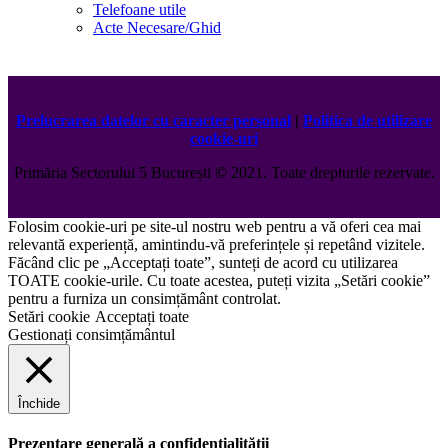
Telefoane utile
Acte Necesare/Ghid
Prelucrarea datelor cu caracter personal
|
Politica de utilizare
cookie-uri
Primăria Sectorului 5 București
©️
2021. Toate drepturile rezervate.
Folosim cookie-uri pe site-ul nostru web pentru a vă oferi cea mai
relevantă experiență, amintindu-vă preferințele și repetând vizitele.
Făcând clic pe „Acceptați toate”, sunteți de acord cu utilizarea
TOATE cookie-urile. Cu toate acestea, puteți vizita „Setări cookie”
pentru a furniza un consimțământ controlat.
Setări cookie
Acceptați toate
Gestionați consimțământul
Închide
Prezentare generală a confidențialității