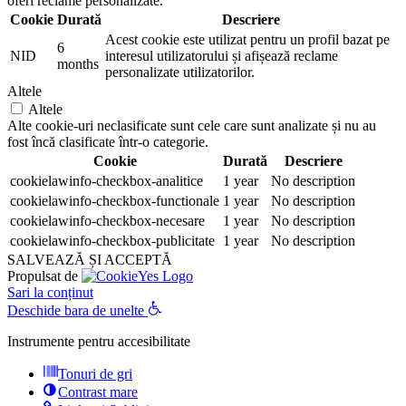
oferi reclame personalizate.
Cookie
Durată
Descriere
Acest cookie este utilizat pentru un profil bazat pe
6
NID
interesul utilizatorului și afișează reclame
months
personalizate utilizatorilor.
Altele
Altele
Alte cookie-uri neclasificate sunt cele care sunt analizate și nu au
fost încă clasificate într-o categorie.
Cookie
Durată
Descriere
cookielawinfo-checkbox-analitice
1 year
No description
cookielawinfo-checkbox-functionale
1 year
No description
cookielawinfo-checkbox-necesare
1 year
No description
cookielawinfo-checkbox-publicitate
1 year
No description
SALVEAZĂ ȘI ACCEPTĂ
Propulsat de
Sari la conținut
Deschide bara de unelte
Instrumente pentru accesibilitate
Tonuri de gri
Contrast mare