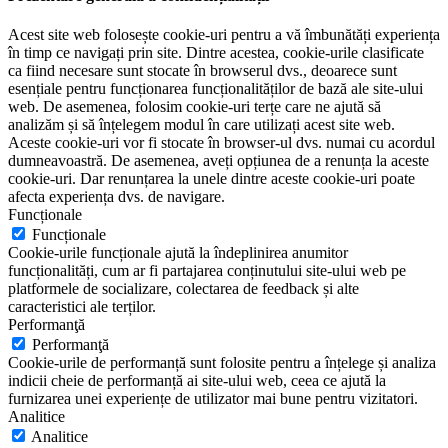
Acest site web folosește cookie-uri pentru a vă îmbunătăți experiența
în timp ce navigați prin site. Dintre acestea, cookie-urile clasificate
ca fiind necesare sunt stocate în browserul dvs., deoarece sunt
esențiale pentru funcționarea funcționalităților de bază ale site-ului
web. De asemenea, folosim cookie-uri terțe care ne ajută să
analizăm și să înțelegem modul în care utilizați acest site web.
Aceste cookie-uri vor fi stocate în browser-ul dvs. numai cu acordul
dumneavoastră. De asemenea, aveți opțiunea de a renunța la aceste
cookie-uri. Dar renunțarea la unele dintre aceste cookie-uri poate
afecta experiența dvs. de navigare.
Funcționale
Funcționale
Cookie-urile funcționale ajută la îndeplinirea anumitor
funcționalități, cum ar fi partajarea conținutului site-ului web pe
platformele de socializare, colectarea de feedback și alte
caracteristici ale terților.
Performanţă
Performanţă
Cookie-urile de performanță sunt folosite pentru a înțelege și analiza
indicii cheie de performanță ai site-ului web, ceea ce ajută la
furnizarea unei experiențe de utilizator mai bune pentru vizitatori.
Analitice
Analitice