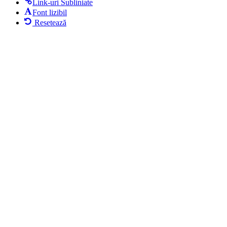
Link-uri Subliniate
Font lizibil
Resetează