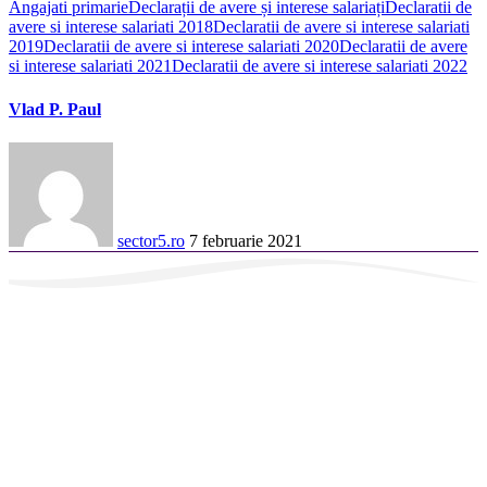
Angajati primarie
Declarații de avere și interese salariați
Declaratii de
avere si interese salariati 2018
Declaratii de avere si interese salariati
2019
Declaratii de avere si interese salariati 2020
Declaratii de avere
si interese salariati 2021
Declaratii de avere si interese salariati 2022
Vlad P. Paul
sector5.ro
7 februarie 2021