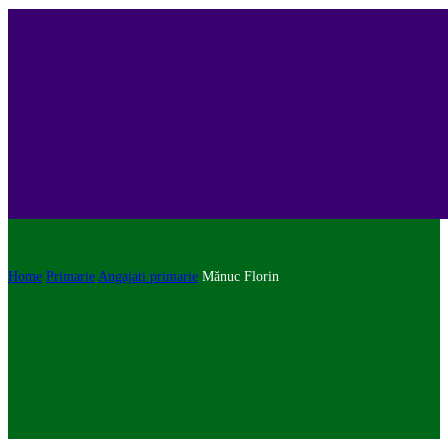
Home
Primarie
Angajati primarie
Mănuc Florin