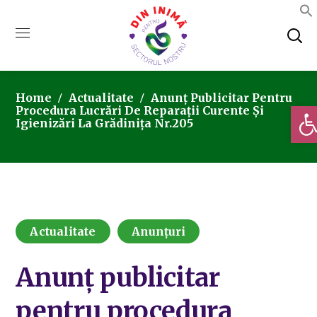
Home
Actualitate
Anunț Publicitar Pentru
Deschi
Procedura Lucrări De Reparații Curente Și
Igienizări La Grădinița Nr.205
Actualitate
Anunțuri
Anunț publicitar
pentru procedura