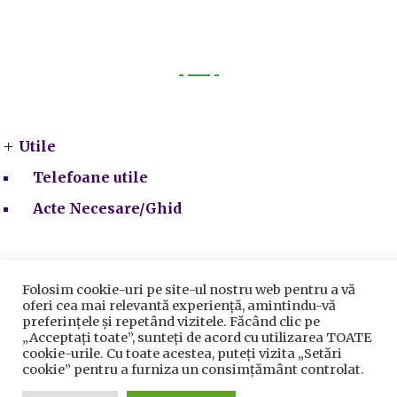
Utile
Utile
Telefoane utile
Acte Necesare/Ghid
Folosim cookie-uri pe site-ul nostru web pentru a vă
oferi cea mai relevantă experiență, amintindu-vă
preferințele și repetând vizitele. Făcând clic pe
„Acceptați toate”, sunteți de acord cu utilizarea TOATE
Prelucrarea datelor cu caracter personal
|
Politica de
cookie-urile. Cu toate acestea, puteți vizita „Setări
utilizare cookie-uri
cookie” pentru a furniza un consimțământ controlat.
Primăria Sectorului 5 București
©️
2021. Toate drepturile
rezervate.