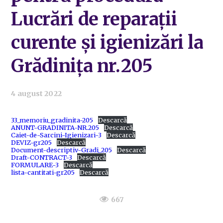
Lucrări de reparații
curente și igienizări la
Grădinița nr.205
4 august 2022
33_memoriu_gradinita-205
Descarcă
ANUNT-GRADINITA-NR.205
Descarcă
Caiet-de-Sarcini-Igienizari-3
Descarcă
DEVIZ-gr205
Descarcă
Document-descriptiv-Gradi_205
Descarcă
Draft-CONTRACT-3
Descarcă
FORMULARE-3
Descarcă
lista-cantitati-gr205
Descarcă
667