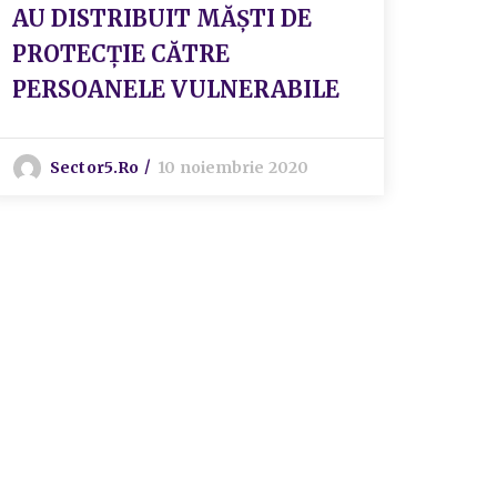
AU DISTRIBUIT MĂȘTI DE
func
PROTECȚIE CĂTRE
cond
PERSOANELE VULNERABILE
Dire
Comp
”Sf.
Sector5.ro
10 noiembrie 2020
peri
sedi
Geor
Sect
S