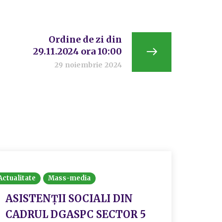
Ordine de zi din
29.11.2024 ora 10:00
29 noiembrie 2024
Actualitate
Mass-media
Actualit
ASISTENȚII SOCIALI DIN
Con
CADRUL DGASPC SECTOR 5
prom