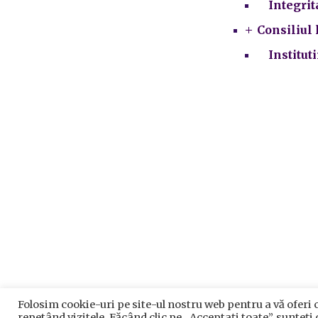
Integrit
Consiliul 
Institut
Folosim cookie-uri pe site-ul nostru web pentru a vă oferi 
Prelu
repetând vizitele. Făcând clic pe „Acceptați toate”, sunteți