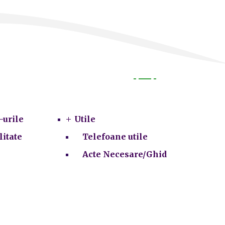
Utile
-urile
Utile
litate
Telefoane utile
Acte Necesare/Ghid