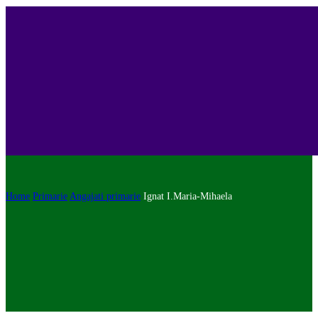
Home
Primarie
Angajati primarie
Ignat I.Maria-Mihaela