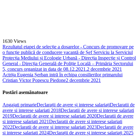
1630
Views
Rezultatul etapei de selecție a dosarelor - Concurs de promovare pe
o funcție publică de conducere vacantă de Șef Serviciu la Serviciul
Protecția Mediului și Ecologie Urbană - Direcția Inspecție și Control
General - Direcția Generală de Poliție Locală – Primăria Sectorului
5, concurs organizat in data de 08.12.2021.
2 decembrie 2021
Actrița Eugenia Șerban intră în echipa consilierilor primarului
Cristian Victor Popescu Piedone
2 decembrie 2021
Postări asemănatoare
Angajati primarie
Declarații de avere și interese salariați
Declaratii de
avere si interese salariati 2018
Declaratii de avere si interese salariati
2019
Declaratii de avere si interese salariati 2020
Declaratii de avere
si interese salariati 2021
Declaratii de avere si interese salariati
2022
Declaratii de avere si interese salariati 2023
Declaratii de avere
si interese salariati 2024
Declarații de avere și interese salariați 2025