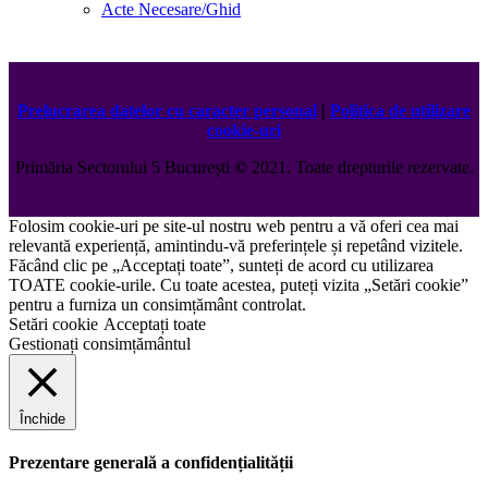
Acte Necesare/Ghid
Prelucrarea datelor cu caracter personal
|
Politica de utilizare
cookie-uri
Primăria Sectorului 5 București
©️
2021. Toate drepturile rezervate.
Folosim cookie-uri pe site-ul nostru web pentru a vă oferi cea mai
relevantă experiență, amintindu-vă preferințele și repetând vizitele.
Făcând clic pe „Acceptați toate”, sunteți de acord cu utilizarea
TOATE cookie-urile. Cu toate acestea, puteți vizita „Setări cookie”
pentru a furniza un consimțământ controlat.
Setări cookie
Acceptați toate
Gestionați consimțământul
Închide
Prezentare generală a confidențialității