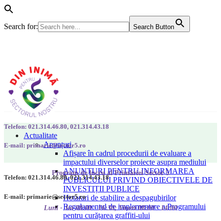
Search for:
Search Button
Telefon: 021.314.46.80, 021.314.43.18
Actualitate
Anunțuri
E-mail: primarie@sector5.ro
Afișare în cadrul procedurii de evaluare a
impactului diverselor proiecte asupra mediului
ANUNȚURI PENTRU INFORMAREA
Program de lucru al Primăriei Sector 5
Telefon: 021.314.46.80, 021.314.43.18
PUBLICULUI PRIVIND OBIECTIVELE DE
INVESTIȚII PUBLICE
E-mail: primarie@sector5.ro
Hotarari de stabilire a despagubirilor
Regulamentul de implementare a Programului
Luni - Joi 08:00 - 16:30; Vineri 08:00 - 14:00
pentru curățarea graffiti-ului