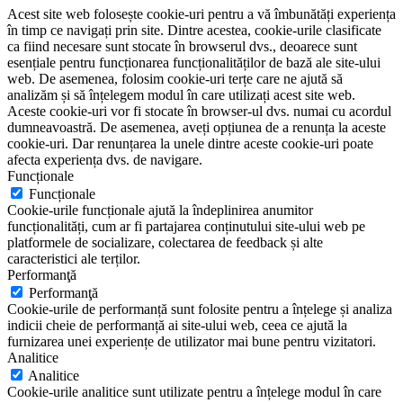
Acest site web folosește cookie-uri pentru a vă îmbunătăți experiența
în timp ce navigați prin site. Dintre acestea, cookie-urile clasificate
ca fiind necesare sunt stocate în browserul dvs., deoarece sunt
esențiale pentru funcționarea funcționalităților de bază ale site-ului
web. De asemenea, folosim cookie-uri terțe care ne ajută să
analizăm și să înțelegem modul în care utilizați acest site web.
Aceste cookie-uri vor fi stocate în browser-ul dvs. numai cu acordul
dumneavoastră. De asemenea, aveți opțiunea de a renunța la aceste
cookie-uri. Dar renunțarea la unele dintre aceste cookie-uri poate
afecta experiența dvs. de navigare.
Funcționale
Funcționale
Cookie-urile funcționale ajută la îndeplinirea anumitor
funcționalități, cum ar fi partajarea conținutului site-ului web pe
platformele de socializare, colectarea de feedback și alte
caracteristici ale terților.
Performanţă
Performanţă
Cookie-urile de performanță sunt folosite pentru a înțelege și analiza
indicii cheie de performanță ai site-ului web, ceea ce ajută la
furnizarea unei experiențe de utilizator mai bune pentru vizitatori.
Analitice
Analitice
Cookie-urile analitice sunt utilizate pentru a înțelege modul în care