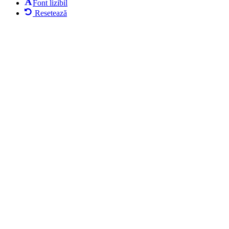
Font lizibil
Resetează