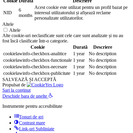
Cookie
Durată
Descriere
Acest cookie este utilizat pentru un profil bazat pe
6
NID
interesul utilizatorului și afișează reclame
months
personalizate utilizatorilor.
Altele
Altele
Alte cookie-uri neclasificate sunt cele care sunt analizate și nu au
fost încă clasificate într-o categorie.
Cookie
Durată
Descriere
cookielawinfo-checkbox-analitice
1 year
No description
cookielawinfo-checkbox-functionale
1 year
No description
cookielawinfo-checkbox-necesare
1 year
No description
cookielawinfo-checkbox-publicitate
1 year
No description
SALVEAZĂ ȘI ACCEPTĂ
Propulsat de
Sari la conținut
Deschide bara de unelte
Instrumente pentru accesibilitate
Tonuri de gri
Contrast mare
Link-uri Subliniate