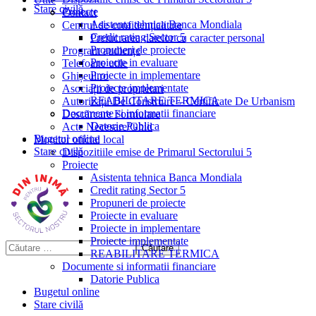
Stare civilă
Proiecte
Contact
Asistenta tehnica Banca Mondiala
Centrul de confidențialitate
Credit rating Sector 5
Prelucrarea datelor cu caracter personal
Propuneri de proiecte
Program audiențe
Proiecte in evaluare
Telefoane utile
Proiecte in implementare
Ghișeul.ro
Proiecte implementate
Asociații de proprietari
REABILITARE TERMICA
Autorizații De Construire – Certificate De Urbanism
Documente si informatii financiare
Descărcare Formulare
Datorie Publica
Acte Necesare/Ghid
Bugetul online
Monitor oficial local
Stare civilă
Dispozitiile emise de Primarul Sectorului 5
Proiecte
Asistenta tehnica Banca Mondiala
Credit rating Sector 5
Propuneri de proiecte
Proiecte in evaluare
Proiecte in implementare
Proiecte implementate
REABILITARE TERMICA
Documente si informatii financiare
Datorie Publica
Bugetul online
Stare civilă