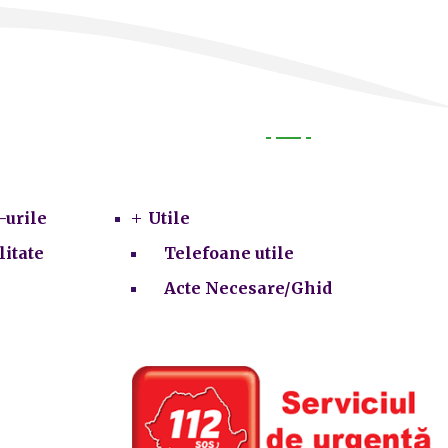
Utile
-urile
Utile
litate
Telefoane utile
Acte Necesare/Ghid