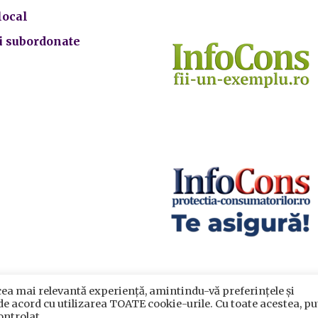
local
ii subordonate
cea mai relevantă experiență, amintindu-vă preferințele și
crarea datelor cu caracter personal
|
Politica de utilizare cook
 de acord cu utilizarea TOATE cookie-urile. Cu toate acestea, pu
rimăria Sectorului 5 București
©️
2021. Toate drepturile rezervat
ontrolat.