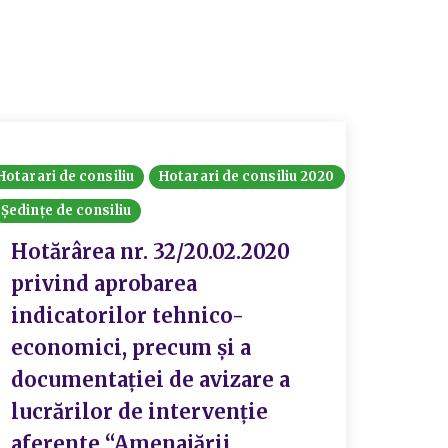
Hotarari de consiliu
Hotarari de consiliu 2020
Hotarari
Ședințe de consiliu
Ședințe 
Hotărârea nr. 32/20.02.2020
Hotă
privind aprobarea
priv
indicatorilor tehnico-
Ghid
economici, precum și a
prog
documentației de avizare a
nera
lucrărilor de intervenție
buge
aferente “Amenajării
Cult