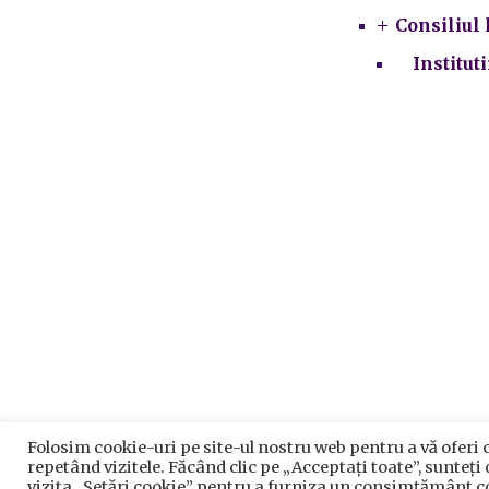
Consiliul 
Institut
Folosim cookie-uri pe site-ul nostru web pentru a vă oferi 
Prelu
repetând vizitele. Făcând clic pe „Acceptați toate”, sunteți
P
vizita „Setări cookie” pentru a furniza un consimțământ c