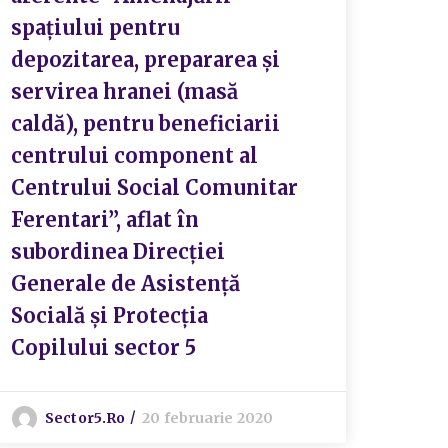
spațiului pentru
”Ște
depozitarea, prepararea și
anul
servirea hranei (masă
caldă), pentru beneficiarii
S
centrului component al
Centrului Social Comunitar
Ferentari”, aflat în
subordinea Direcției
Generale de Asistență
Socială și Protecția
Copilului sector 5
Sector5.ro
20 februarie 2020