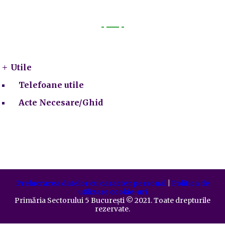
Utile
Utile
Telefoane utile
Acte Necesare/Ghid
Prelucrarea datelor cu caracter personal
|
Politica de
utilizare cookie-uri
Primăria Sectorului 5 București
©️
2021. Toate drepturile
rezervate.