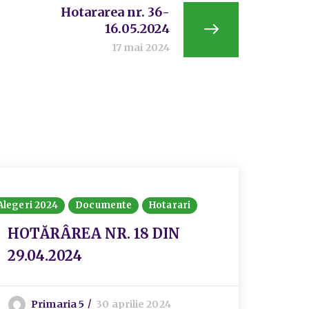
Hotararea nr. 36-
16.05.2024
17 mai 2024
Alegeri 2024
Documente
Hotarari
Diverse 
Parlame
HOTĂRÂREA NR. 18 DIN
29.04.2024
Deli
vota
Sect
Primaria 5
30 aprilie 2024