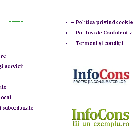
Legal
Politica privind cookie
Primarie
Politica de Confidenția
Termeni și condiții
re
și servicii
ate
local
ii subordonate