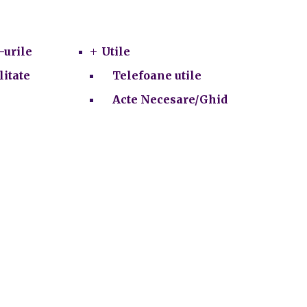
Utile
-urile
Utile
litate
Telefoane utile
Acte Necesare/Ghid