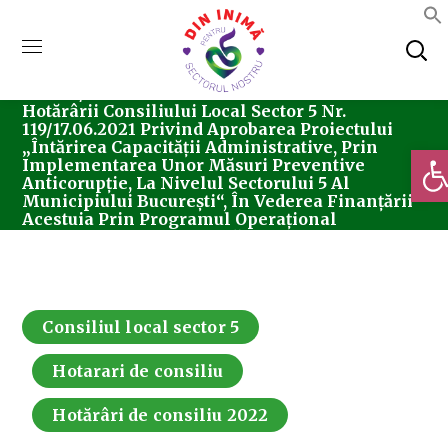
Home
Consiliul Local Sector 5
Hotărârea
Nr. 194/11.11.2022 Pentru Modificarea Art. 6 Al
Hotărârii Consiliului Local Sector 5 Nr.
119/17.06.2021 Privind Aprobarea Proiectului
„Întărirea Capacității Administrative, Prin
Deschi
Implementarea Unor Măsuri Preventive
Anticorupție, La Nivelul Sectorului 5 Al
Municipiului București“, În Vederea Finanțării
Acestuia Prin Programul Operațional
Capacitate Administrativă.
Consiliul local sector 5
Hotarari de consiliu
Hotărâri de consiliu 2022