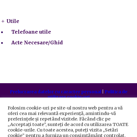
Utile
Utile
Telefoane utile
Acte Necesare/Ghid
Prelucrarea datelor cu caracter personal
|
Politica de
utilizare cookie-uri
Primăria Sectorului 5 București
©️
2021. Toate drepturile
rezervate.
Folosim cookie-uri pe site-ul nostru web pentru a vă
oferi cea mai relevantă experiență, amintindu-vă
preferințele și repetând vizitele. Făcând clic pe
„Acceptați toate”, sunteți de acord cu utilizarea TOATE
cookie-urile. Cu toate acestea, puteți vizita „Setări
cookie” pentru a furniza un consimțământ controlat.