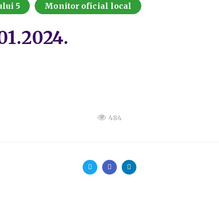
lui 5
Monitor oficial local
.01.2024.
484