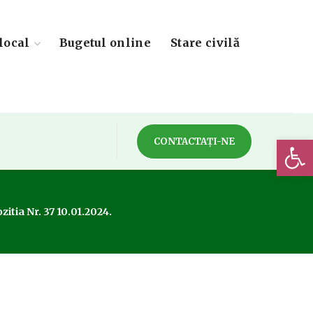
local
Bugetul online
Stare civilă
Deschide 
CONTACTAȚI-NE
zitia Nr. 37 10.01.2024.