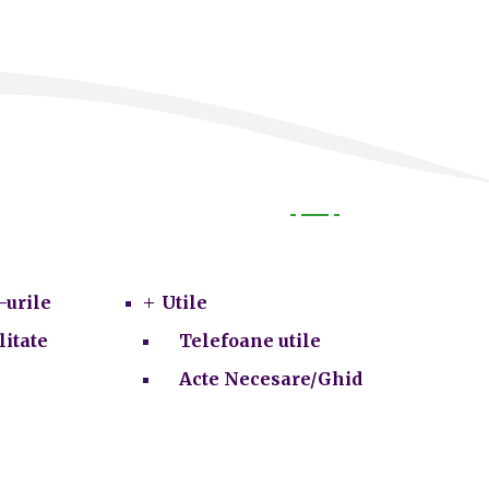
Utile
-urile
Utile
litate
Telefoane utile
Acte Necesare/Ghid