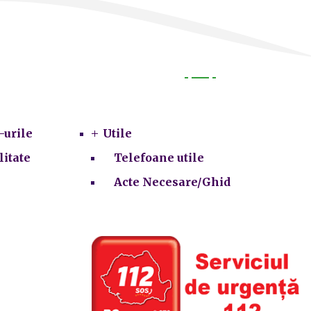
Utile
-urile
Utile
litate
Telefoane utile
Acte Necesare/Ghid