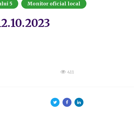
lui 5
Monitor oficial local
12.10.2023
411