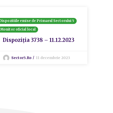
Dispozitiile emise de Primarul Sectorului 5
Dispozit
Monitor oficial local
Monitor 
Disp
Dispoziția 3738 – 11.12.2023
10.0
Sector5.ro
11 decembrie 2023
P