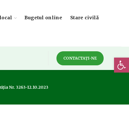
local
Bugetul online
Stare civilă
Deschide 
CONTACTAȚI-NE
iția Nr. 3263-12.10.2023