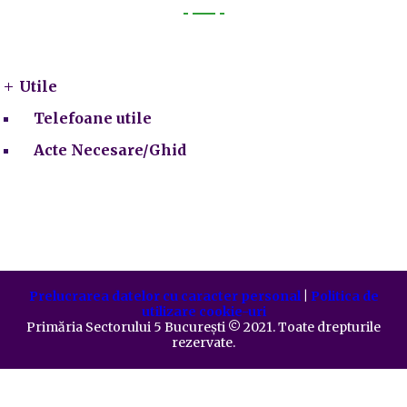
Utile
Utile
Telefoane utile
Acte Necesare/Ghid
Prelucrarea datelor cu caracter personal
|
Politica de
utilizare cookie-uri
Primăria Sectorului 5 București
©️
2021. Toate drepturile
rezervate.