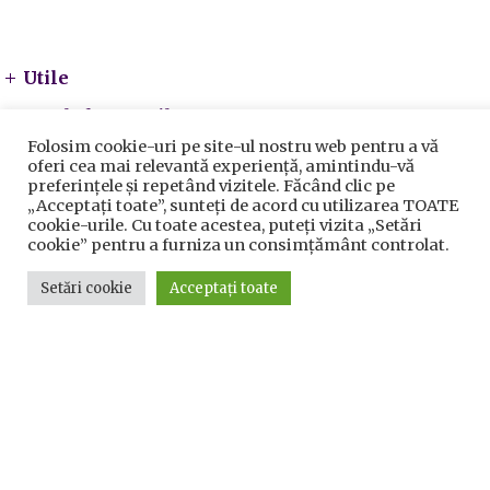
Utile
Utile
Telefoane utile
Folosim cookie-uri pe site-ul nostru web pentru a vă
Acte Necesare/Ghid
oferi cea mai relevantă experiență, amintindu-vă
preferințele și repetând vizitele. Făcând clic pe
„Acceptați toate”, sunteți de acord cu utilizarea TOATE
cookie-urile. Cu toate acestea, puteți vizita „Setări
cookie” pentru a furniza un consimțământ controlat.
Setări cookie
Acceptați toate
Prelucrarea datelor cu caracter personal
|
Politica de
utilizare cookie-uri