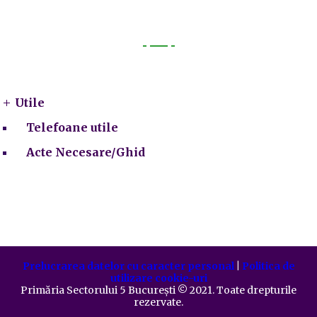
Utile
Utile
Telefoane utile
Acte Necesare/Ghid
Prelucrarea datelor cu caracter personal
|
Politica de
utilizare cookie-uri
Primăria Sectorului 5 București
©️
2021. Toate drepturile
rezervate.