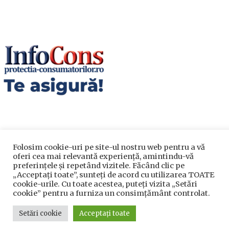
Folosim cookie-uri pe site-ul nostru web pentru a vă
oferi cea mai relevantă experiență, amintindu-vă
Utile
preferințele și repetând vizitele. Făcând clic pe
„Acceptați toate”, sunteți de acord cu utilizarea TOATE
cookie-urile. Cu toate acestea, puteți vizita „Setări
Utile
cookie” pentru a furniza un consimțământ controlat.
Telefoane utile
Setări cookie
Acceptați toate
Acte Necesare/Ghid