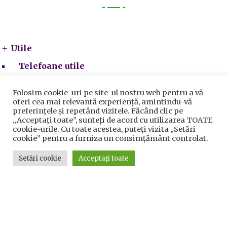
Utile
Utile
Telefoane utile
Acte Necesare/Ghid
Folosim cookie-uri pe site-ul nostru web pentru a vă
oferi cea mai relevantă experiență, amintindu-vă
preferințele și repetând vizitele. Făcând clic pe
„Acceptați toate”, sunteți de acord cu utilizarea TOATE
cookie-urile. Cu toate acestea, puteți vizita „Setări
cookie” pentru a furniza un consimțământ controlat.
Setări cookie
Acceptați toate
Prelucrarea datelor cu caracter personal
|
Politica de