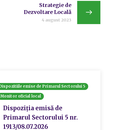
Strategie de
Dezvoltare Locală
4 august 2023
Dispozitiile emise de Primarul Sectorului 5
Dispozit
Monitor oficial local
Monitor 
Dispoziția emisă de
Disp
Primarul Sectorului 5 nr.
1913/08.07.2026
I