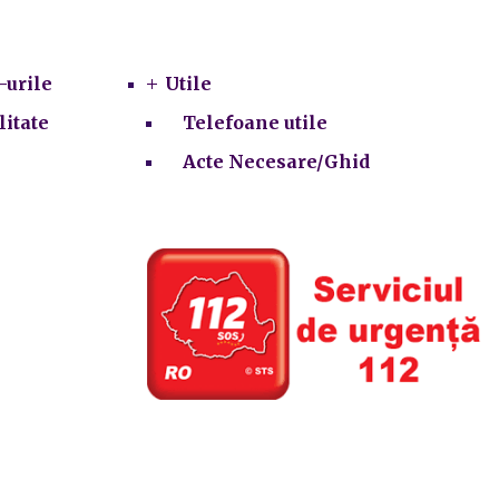
Utile
-urile
Utile
litate
Telefoane utile
Acte Necesare/Ghid