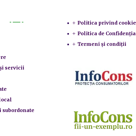
Legal
Politica privind cookie
Primarie
Politica de Confidenția
Termeni și condiții
re
și servicii
ate
local
ii subordonate