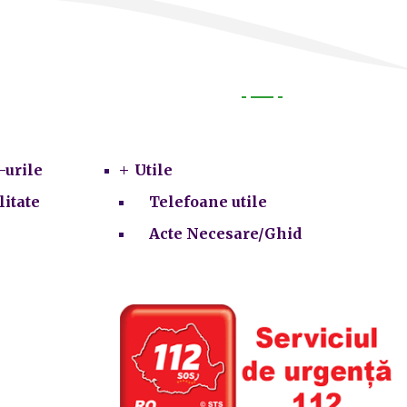
Utile
-urile
Utile
litate
Telefoane utile
Acte Necesare/Ghid