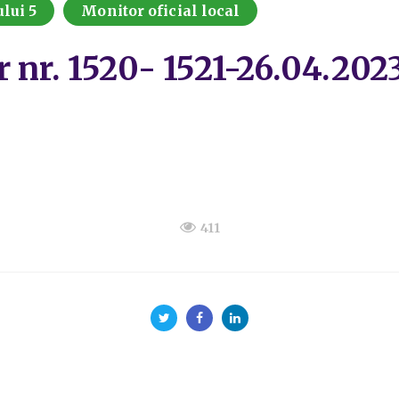
lui 5
Monitor oficial local
r nr. 1520- 1521-26.04.202
411