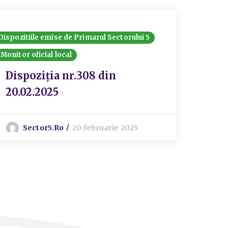
Dispozitiile emise de Primarul Sectorului 5
Dispozit
Monitor oficial local
Monitor 
Dispoziția nr.308 din
Disp
20.02.2025
I
Sector5.ro
20 februarie 2025