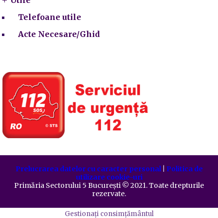
Telefoane utile
Acte Necesare/Ghid
Prelucrarea datelor cu caracter personal
|
Politica de
utilizare cookie-uri
Primăria Sectorului 5 București
©️
2021. Toate drepturile
rezervate.
Gestionați consimțământul