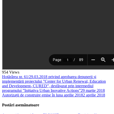
954
Views
Hotărârea nr. 61/29.03.2018 privind aprobarea depunerii și
implementării proiectului ”Center for Urban Renewal, Education
and Development- CURED”, desfășurat prin intermediul
programului ”Inițiativa Urban Inovative Actions”
29 martie 2018
Autorizații de construire emise în luna aprilie 2018
2 aprilie 2018
Postări asemănatoare