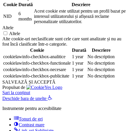
Cookie
Durată
Descriere
Acest cookie este utilizat pentru un profil bazat pe
6
NID
interesul utilizatorului și afișează reclame
months
personalizate utilizatorilor.
Altele
Altele
Alte cookie-uri neclasificate sunt cele care sunt analizate și nu au
fost încă clasificate într-o categorie.
Cookie
Durată
Descriere
cookielawinfo-checkbox-analitice
1 year
No description
cookielawinfo-checkbox-functionale
1 year
No description
cookielawinfo-checkbox-necesare
1 year
No description
cookielawinfo-checkbox-publicitate
1 year
No description
SALVEAZĂ ȘI ACCEPTĂ
Propulsat de
Sari la conținut
Deschide bara de unelte
Instrumente pentru accesibilitate
Tonuri de gri
Contrast mare
Link-uri Subliniate