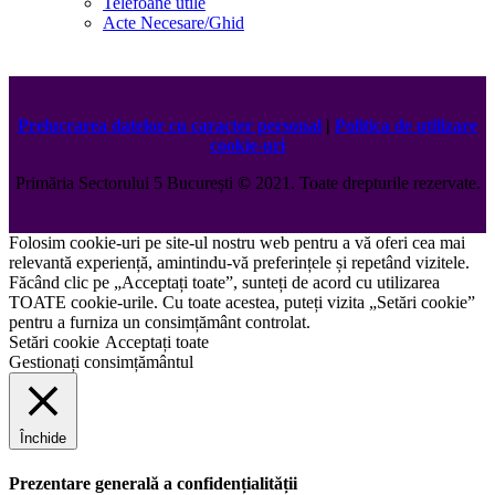
Telefoane utile
Acte Necesare/Ghid
Prelucrarea datelor cu caracter personal
|
Politica de utilizare
cookie-uri
Primăria Sectorului 5 București
©️
2021. Toate drepturile rezervate.
Folosim cookie-uri pe site-ul nostru web pentru a vă oferi cea mai
relevantă experiență, amintindu-vă preferințele și repetând vizitele.
Făcând clic pe „Acceptați toate”, sunteți de acord cu utilizarea
TOATE cookie-urile. Cu toate acestea, puteți vizita „Setări cookie”
pentru a furniza un consimțământ controlat.
Setări cookie
Acceptați toate
Gestionați consimțământul
Închide
Prezentare generală a confidențialității