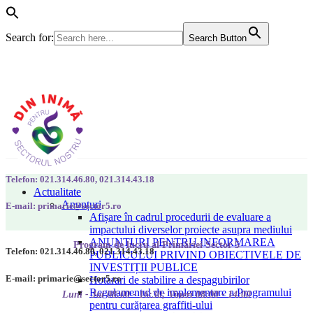
Search for:
Search Button
Telefon: 021.314.46.80, 021.314.43.18
Actualitate
Anunțuri
E-mail: primarie@sector5.ro
Afișare în cadrul procedurii de evaluare a
impactului diverselor proiecte asupra mediului
ANUNȚURI PENTRU INFORMAREA
Program de lucru al Primăriei Sector 5
Telefon: 021.314.46.80, 021.314.43.18
PUBLICULUI PRIVIND OBIECTIVELE DE
INVESTIȚII PUBLICE
E-mail: primarie@sector5.ro
Hotarari de stabilire a despagubirilor
Regulamentul de implementare a Programului
Luni - Joi 08:00 - 16:30; Vineri 08:00 - 14:00
pentru curățarea graffiti-ului