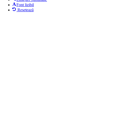
Font lizibil
Resetează