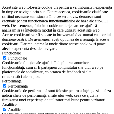
Acest site web folosește cookie-uri pentru a vă îmbunătăți experiența
în timp ce navigați prin site. Dintre acestea, cookie-urile clasificate
ca fiind necesare sunt stocate în browserul dvs., deoarece sunt
esențiale pentru funcționarea funcționalităților de bază ale site-ului
web. De asemenea, folosim cookie-uri terțe care ne ajută să
analizăm și să înțelegem modul în care utilizați acest site web.
Aceste cookie-uri vor fi stocate în browser-ul dvs. numai cu acordul
dumneavoastră. De asemenea, aveți opțiunea de a renunța la aceste
cookie-uri. Dar renunțarea la unele dintre aceste cookie-uri poate
afecta experiența dvs. de navigare.
Funcționale
Funcționale
Cookie-urile funcționale ajută la îndeplinirea anumitor
funcționalități, cum ar fi partajarea conținutului site-ului web pe
platformele de socializare, colectarea de feedback și alte
caracteristici ale terților.
Performanţă
Performanţă
Cookie-urile de performanță sunt folosite pentru a înțelege și analiza
indicii cheie de performanță ai site-ului web, ceea ce ajută la
furnizarea unei experiențe de utilizator mai bune pentru vizitatori.
Analitice
Analitice