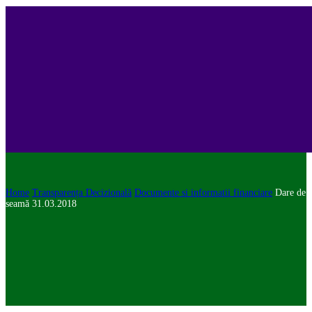
Home
Transparența Decizională
Documente si informatii financiare
Dare de
seamă 31.03.2018