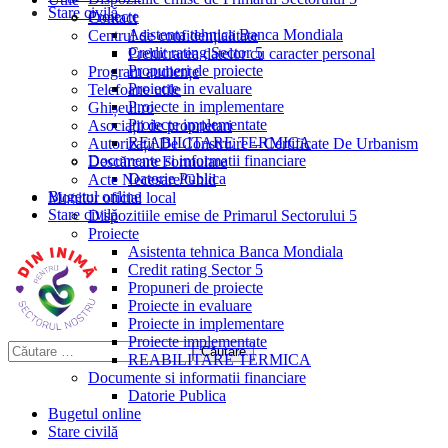
Stare civilă
Proiecte
Contact
Asistenta tehnica Banca Mondiala
Centrul de confidențialitate
Credit rating Sector 5
Prelucrarea datelor cu caracter personal
Propuneri de proiecte
Program audiențe
Proiecte in evaluare
Telefoane utile
Proiecte in implementare
Ghișeul.ro
Proiecte implementate
Asociații de proprietari
REABILITARE TERMICA
Autorizații De Construire – Certificate De Urbanism
Documente si informatii financiare
Descărcare Formulare
Datorie Publica
Acte Necesare/Ghid
Bugetul online
Monitor oficial local
Stare civilă
Dispozitiile emise de Primarul Sectorului 5
Proiecte
Asistenta tehnica Banca Mondiala
Credit rating Sector 5
Propuneri de proiecte
Proiecte in evaluare
Proiecte in implementare
Proiecte implementate
REABILITARE TERMICA
Documente si informatii financiare
Datorie Publica
Bugetul online
Stare civilă