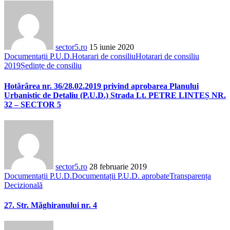
sector5.ro
15 iunie 2020
Documentații P.U.D.
Hotarari de consiliu
Hotarari de consiliu
2019
Ședințe de consiliu
Hotărârea nr. 36/28.02.2019 privind aprobarea Planului
Urbanistic de Detaliu (P.U.D.) Strada Lt. PETRE LINTEȘ NR.
32 – SECTOR 5
sector5.ro
28 februarie 2019
Documentații P.U.D.
Documentații P.U.D. aprobate
Transparența
Decizională
27. Str. Măghiranului nr. 4