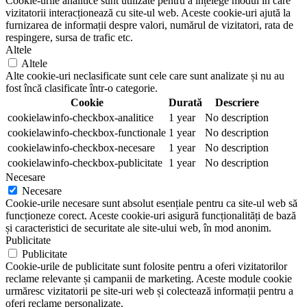
Cookie-urile analitice sunt utilizate pentru a înțelege modul în care
vizitatorii interacționează cu site-ul web. Aceste cookie-uri ajută la
furnizarea de informații despre valori, numărul de vizitatori, rata de
respingere, sursa de trafic etc.
Altele
Altele
Alte cookie-uri neclasificate sunt cele care sunt analizate și nu au
fost încă clasificate într-o categorie.
Cookie
Durată
Descriere
cookielawinfo-checkbox-analitice
1 year
No description
cookielawinfo-checkbox-functionale
1 year
No description
cookielawinfo-checkbox-necesare
1 year
No description
cookielawinfo-checkbox-publicitate
1 year
No description
Necesare
Necesare
Cookie-urile necesare sunt absolut esențiale pentru ca site-ul web să
funcționeze corect. Aceste cookie-uri asigură funcționalități de bază
și caracteristici de securitate ale site-ului web, în mod anonim.
Publicitate
Publicitate
Cookie-urile de publicitate sunt folosite pentru a oferi vizitatorilor
reclame relevante și campanii de marketing. Aceste module cookie
urmăresc vizitatorii pe site-uri web și colectează informații pentru a
oferi reclame personalizate.