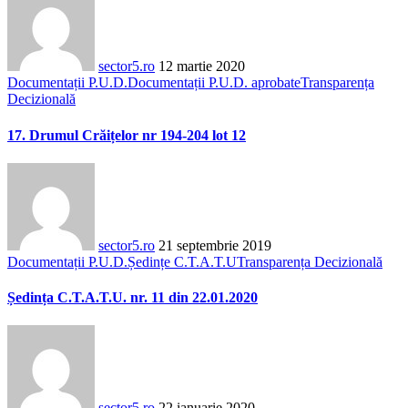
sector5.ro
12 martie 2020
Documentații P.U.D.
Documentații P.U.D. aprobate
Transparența
Decizională
17. Drumul Crăițelor nr 194-204 lot 12
sector5.ro
21 septembrie 2019
Documentații P.U.D.
Ședințe C.T.A.T.U
Transparența Decizională
Ședința C.T.A.T.U. nr. 11 din 22.01.2020
sector5.ro
22 ianuarie 2020