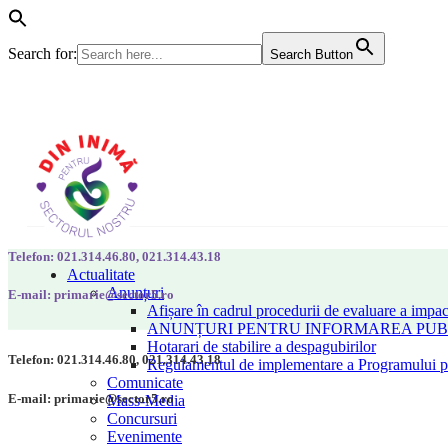
Search for:
Search Button
Telefon: 021.314.46.80, 021.314.43.18
Actualitate
Anunțuri
E-mail: primarie@sector5.ro
Afișare în cadrul procedurii de evaluare a impac
ANUNȚURI PENTRU INFORMAREA PUBLI
Hotarari de stabilire a despagubirilor
Telefon: 021.314.46.80, 021.314.43.18
Regulamentul de implementare a Programului pen
Comunicate
E-mail: primarie@sector5.ro
Mass-Media
Concursuri
Evenimente