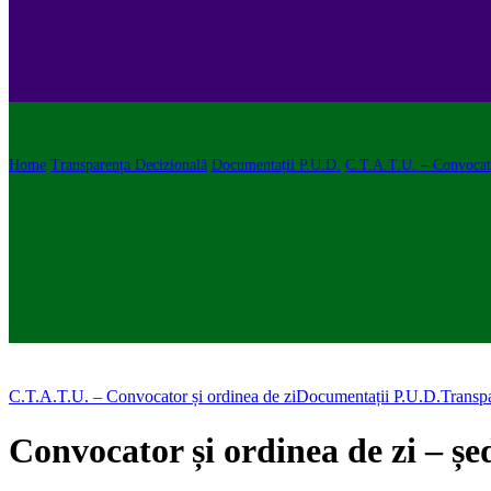
Home
Transparența Decizională
Documentații P.U.D.
C.T.A.T.U. – Convocato
C.T.A.T.U. – Convocator și ordinea de zi
Documentații P.U.D.
Transp
Convocator și ordinea de zi – șe