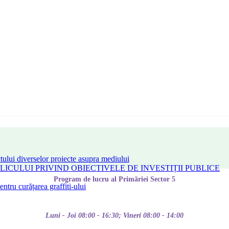
tului diverselor proiecte asupra mediului
CULUI PRIVIND OBIECTIVELE DE INVESTIȚII PUBLICE
Program de lucru al Primăriei Sector 5
tru curățarea graffiti-ului
Luni - Joi 08:00 - 16:30; Vineri 08:00 - 14:00