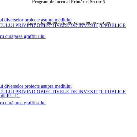
Program de lucru al Primăriei Sector 5
ui diverselor proiecte asupra mediului
Luni - Joi 08:00 - 16:30; Vineri 08:00 - 14:00
LUI PRIVIND OBIECTIVELE DE INVESTIȚII PUBLICE
 curățarea graffiti-ului
ui diverselor proiecte asupra mediului
LUI PRIVIND OBIECTIVELE DE INVESTIȚII PUBLICE
ații P.U.D.
i
 curățarea graffiti-ului