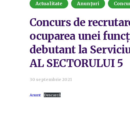
Actualitate
Anunțuri
Concu
Concurs de recrutar
ocuparea unei funcț
debutant la Servic
AL SECTORULUI 5
30 septembrie 2021
Anunt
Descarcă