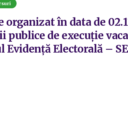
rsuri
e organizat în data de 02.
ii publice de execuție vac
iul Evidență Electorală 