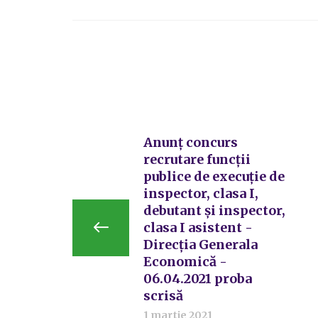
Anunț concurs
recrutare funcții
publice de execuție de
inspector, clasa I,
debutant şi inspector,
clasa I asistent -
Direcția Generala
Economică -
06.04.2021 proba
scrisă
1 martie 2021