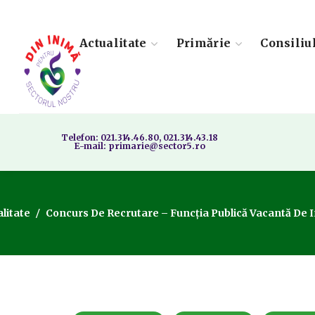
Actualitate
Primărie
Consiliu
Telefon: 021.314.46.80, 021.314.43.18
E-mail: primarie@sector5.ro
litate
Concurs De Recrutare – Funcția Publică Vacantă De I