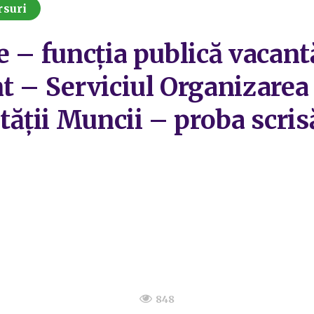
rsuri
e – funcția publică vacant
t – Serviciul Organizarea
ții Muncii – proba scrisă
848