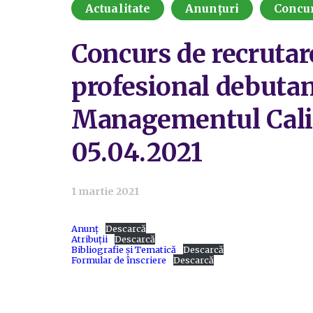
Actualitate
Anunțuri
Concu
Concurs de recrutar
profesional debutan
Managementul Calită
05.04.2021
1 martie 2021
Anunț
Descarcă
Atribuții
Descarcă
Bibliografie și Tematică
Descarcă
Formular de înscriere
Descarcă