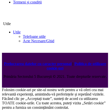
Termeni și condiții
Utile
Utile
Telefoane utile
Acte Necesare/Ghid
Prelucrarea datelor cu caracter personal
|
Politica de utilizare
cookie-uri
Primăria Sectorului 5 București
©️
2021. Toate drepturile rezervate.
Folosim cookie-uri pe site-ul nostru web pentru a vă oferi cea mai
relevantă experiență, amintindu-vă preferințele și repetând vizitele.
Făcând clic pe „Acceptați toate”, sunteți de acord cu utilizarea
TOATE cookie-urile. Cu toate acestea, puteți vizita „Setări cookie”
pentru a furniza un consimțământ controlat.