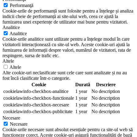
Performanţă
Cookie-urile de performanță sunt folosite pentru a înțelege și analiza
indicii cheie de performanță ai site-ului web, ceea ce ajută la
furnizarea unei experiențe de utilizator mai bune pentru vizitatori.
Analitice
Analitice
Cookie-urile analitice sunt utilizate pentru a înțelege modul în care
vizitatorii interacționează cu site-ul web. Aceste cookie-uri ajută la
furnizarea de informații despre valori, numărul de vizitatori, rata de
respingere, sursa de trafic etc.
Altele
Altele
Alte cookie-uri neclasificate sunt cele care sunt analizate și nu au
fost încă clasificate într-o categorie.
Cookie
Durată
Descriere
cookielawinfo-checkbox-analitice
1 year
No description
cookielawinfo-checkbox-functionale
1 year
No description
cookielawinfo-checkbox-necesare
1 year
No description
cookielawinfo-checkbox-publicitate
1 year
No description
Necesare
Necesare
Cookie-urile necesare sunt absolut esențiale pentru ca site-ul web să
funcționeze corect. Aceste cookie-uri asigură funcționalități de bază