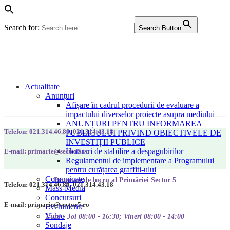
Search for:
Search Button
Actualitate
Anunțuri
Afișare în cadrul procedurii de evaluare a
impactului diverselor proiecte asupra mediului
ANUNȚURI PENTRU INFORMAREA
Telefon: 021.314.46.80, 021.314.43.18
PUBLICULUI PRIVIND OBIECTIVELE DE
INVESTIȚII PUBLICE
Hotarari de stabilire a despagubirilor
E-mail: primarie@sector5.ro
Regulamentul de implementare a Programului
pentru curățarea graffiti-ului
Comunicate
Program de lucru al Primăriei Sector 5
Telefon: 021.314.46.80, 021.314.43.18
Mass-Media
Concursuri
E-mail: primarie@sector5.ro
Evenimente
Video
Luni - Joi 08:00 - 16:30; Vineri 08:00 - 14:00
Sondaje