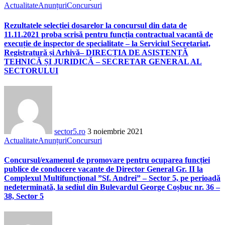
Actualitate
Anunțuri
Concursuri
Rezultatele selecției dosarelor la concursul din data de
11.11.2021 proba scrisă pentru funcția contractual vacantă de
execuție de inspector de specialitate – la Serviciul Secretariat,
Registratură și Arhivă– DIRECȚIA DE ASISTENȚĂ
TEHNICĂ ȘI JURIDICĂ – SECRETAR GENERAL AL
SECTORULUI
sector5.ro
3 noiembrie 2021
Actualitate
Anunțuri
Concursuri
Concursul/examenul de promovare pentru ocuparea funcției
publice de conducere vacante de Director General Gr. II la
Complexul Multifuncțional ”Sf. Andrei” – Sector 5, pe perioadă
nedeterminată, la sediul din Bulevardul George Coșbuc nr. 36 –
38, Sector 5