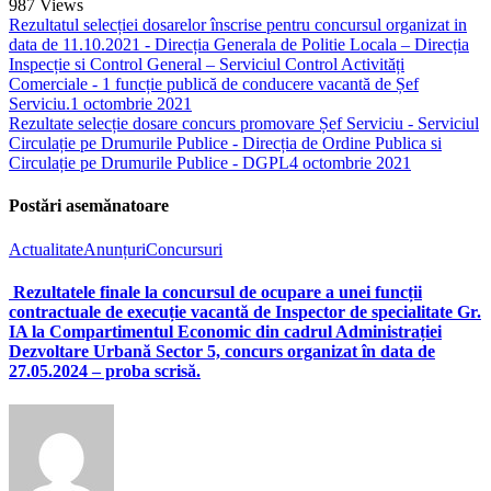
987
Views
Rezultatul selecției dosarelor înscrise pentru concursul organizat in
data de 11.10.2021 - Direcția Generala de Politie Locala – Direcția
Inspecție si Control General – Serviciul Control Activități
Comerciale - 1 funcție publică de conducere vacantă de Șef
Serviciu.
1 octombrie 2021
Rezultate selecție dosare concurs promovare Șef Serviciu - Serviciul
Circulație pe Drumurile Publice - Direcția de Ordine Publica si
Circulație pe Drumurile Publice - DGPL
4 octombrie 2021
Postări asemănatoare
Actualitate
Anunțuri
Concursuri
Rezultatele finale la concursul de ocupare a unei funcții
contractuale de execuție vacantă de Inspector de specialitate Gr.
IA la Compartimentul Economic din cadrul Administrației
Dezvoltare Urbană Sector 5, concurs organizat în data de
27.05.2024 – proba scrisă.