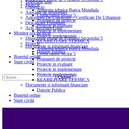
Telefoane utile
Proiecte
Ghișeul.ro
Asistenta tehnica Banca Mondiala
Asociații de proprietari
Credit rating Sector 5
Autorizații De Construire – Certificate De Urbanism
Propuneri de proiecte
Descărcare Formulare
Proiecte in evaluare
Acte Necesare/Ghid
Proiecte in implementare
Monitor oficial local
Proiecte implementate
Dispozitiile emise de Primarul Sectorului 5
REABILITARE TERMICA
Proiecte
Documente si informatii financiare
Asistenta tehnica Banca Mondiala
Datorie Publica
Credit rating Sector 5
Bugetul online
Propuneri de proiecte
Stare civilă
Proiecte in evaluare
Proiecte in implementare
Proiecte implementate
REABILITARE TERMICA
Documente si informatii financiare
Datorie Publica
Bugetul online
Stare civilă