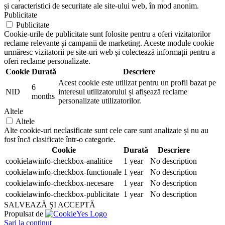
și caracteristici de securitate ale site-ului web, în mod anonim.
Publicitate
Publicitate
Cookie-urile de publicitate sunt folosite pentru a oferi vizitatorilor
reclame relevante și campanii de marketing. Aceste module cookie
urmăresc vizitatorii pe site-uri web și colectează informații pentru a
oferi reclame personalizate.
Cookie
Durată
Descriere
Acest cookie este utilizat pentru un profil bazat pe
6
NID
interesul utilizatorului și afișează reclame
months
personalizate utilizatorilor.
Altele
Altele
Alte cookie-uri neclasificate sunt cele care sunt analizate și nu au
fost încă clasificate într-o categorie.
Cookie
Durată
Descriere
cookielawinfo-checkbox-analitice
1 year
No description
cookielawinfo-checkbox-functionale
1 year
No description
cookielawinfo-checkbox-necesare
1 year
No description
cookielawinfo-checkbox-publicitate
1 year
No description
SALVEAZĂ ȘI ACCEPTĂ
Propulsat de
Sari la conținut