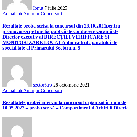
Ionut
7 iulie 2025
Actualitate
Anunțuri
Concursuri
Rezultate proba scrisa la concursul din 28.10.2021pentru
promovarea pe funcția publică de conducere vacantă de
Director executiv al DIRECȚIEI VERIFICARE ȘI
MONITORIZARE LOCALĂ din cadrul aparatului de
specialitate al Primarului Sectorului 5
sector5.ro
28 octombrie 2021
Actualitate
Anunțuri
Concursuri
Rezultatele probei interviu la concursul organizat în data de
10.05.2023 – proba scrisă – Compartimentul Achiziții Directe