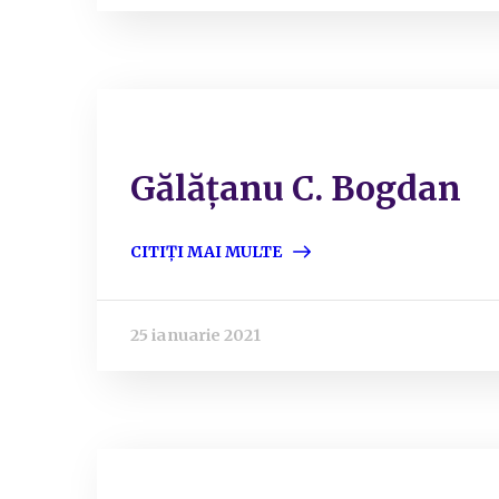
Gălățanu C. Bogdan
CITIȚI MAI MULTE
25 ianuarie 2021