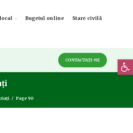
local
Bugetul online
Stare civilă
Deschide 
CONTACTAȚI-NE
ați
riați
Page 90