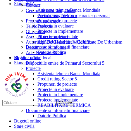
Stare civilă
Proiecte
Contact
Asistenta tehnica Banca Mondiala
Centrul de confidențialitate
Credit rating Sector 5
Prelucrarea datelor cu caracter personal
Propuneri de proiecte
Program audiențe
Proiecte in evaluare
Telefoane utile
Proiecte in implementare
Ghișeul.ro
Proiecte implementate
Asociații de proprietari
REABILITARE TERMICA
Autorizații De Construire – Certificate De Urbanism
Documente si informatii financiare
Descărcare Formulare
Datorie Publica
Acte Necesare/Ghid
Bugetul online
Monitor oficial local
Stare civilă
Dispozitiile emise de Primarul Sectorului 5
Proiecte
Asistenta tehnica Banca Mondiala
Credit rating Sector 5
Propuneri de proiecte
Proiecte in evaluare
Proiecte in implementare
Proiecte implementate
REABILITARE TERMICA
Documente si informatii financiare
Datorie Publica
Bugetul online
Stare civilă