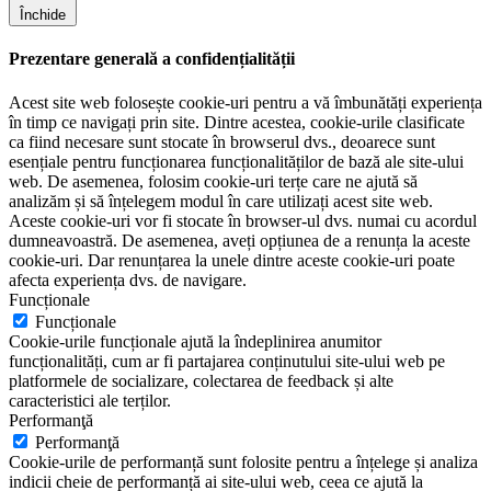
Închide
Prezentare generală a confidențialității
Acest site web folosește cookie-uri pentru a vă îmbunătăți experiența
în timp ce navigați prin site. Dintre acestea, cookie-urile clasificate
ca fiind necesare sunt stocate în browserul dvs., deoarece sunt
esențiale pentru funcționarea funcționalităților de bază ale site-ului
web. De asemenea, folosim cookie-uri terțe care ne ajută să
analizăm și să înțelegem modul în care utilizați acest site web.
Aceste cookie-uri vor fi stocate în browser-ul dvs. numai cu acordul
dumneavoastră. De asemenea, aveți opțiunea de a renunța la aceste
cookie-uri. Dar renunțarea la unele dintre aceste cookie-uri poate
afecta experiența dvs. de navigare.
Funcționale
Funcționale
Cookie-urile funcționale ajută la îndeplinirea anumitor
funcționalități, cum ar fi partajarea conținutului site-ului web pe
platformele de socializare, colectarea de feedback și alte
caracteristici ale terților.
Performanţă
Performanţă
Cookie-urile de performanță sunt folosite pentru a înțelege și analiza
indicii cheie de performanță ai site-ului web, ceea ce ajută la