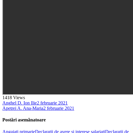
1418
Views
Anghel D. Ion Ilie
2 februarie 2021
Apetrei A. Ana-Maria
2 februarie 2021
Postări asemănatoare
Angajati primarie
Declarații de avere și interese salariați
Declaratii de