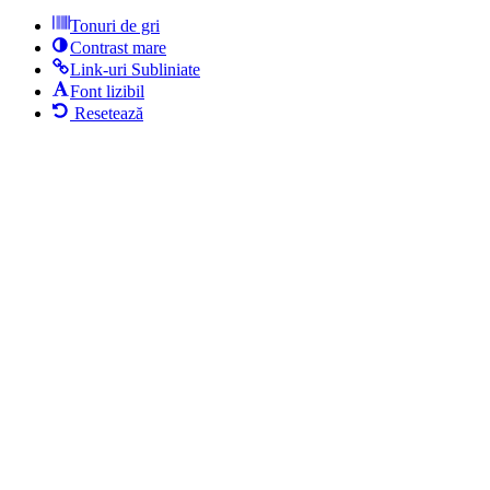
Tonuri de gri
Contrast mare
Link-uri Subliniate
Font lizibil
Resetează