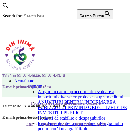
Search for:
Search Button
Telefon: 021.314.46.80, 021.314.43.18
Actualitate
Anunțuri
E-mail: primarie@sector5.ro
Afișare în cadrul procedurii de evaluare a
impactului diverselor proiecte asupra mediului
ANUNȚURI PENTRU INFORMAREA
Program de lucru al Primăriei Sector 5
Telefon: 021.314.46.80, 021.314.43.18
PUBLICULUI PRIVIND OBIECTIVELE DE
INVESTIȚII PUBLICE
E-mail: primarie@sector5.ro
Hotarari de stabilire a despagubirilor
Regulamentul de implementare a Programului
Luni - Joi 08:00 - 16:30; Vineri 08:00 - 14:00
pentru curățarea graffiti-ului