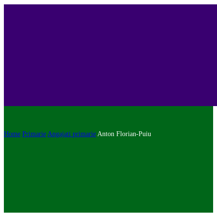
Home
Primarie
Angajati primarie
Anton Florian-Puiu