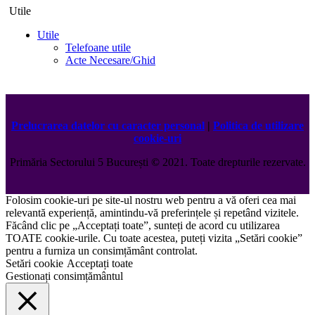
Utile
Utile
Telefoane utile
Acte Necesare/Ghid
Prelucrarea datelor cu caracter personal
|
Politica de utilizare
cookie-uri
Primăria Sectorului 5 București
©️
2021. Toate drepturile rezervate.
Folosim cookie-uri pe site-ul nostru web pentru a vă oferi cea mai
relevantă experiență, amintindu-vă preferințele și repetând vizitele.
Făcând clic pe „Acceptați toate”, sunteți de acord cu utilizarea
TOATE cookie-urile. Cu toate acestea, puteți vizita „Setări cookie”
pentru a furniza un consimțământ controlat.
Setări cookie
Acceptați toate
Gestionați consimțământul