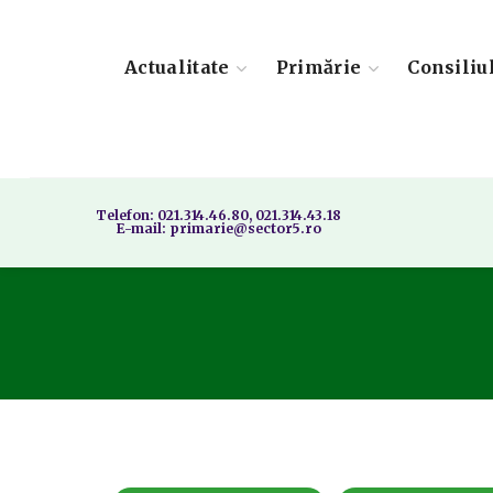
Actualitate
Primărie
Consiliu
Telefon: 021.314.46.80, 021.314.43.18
E-mail: primarie@sector5.ro