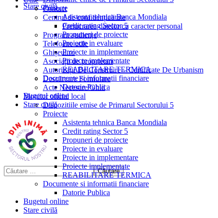
Stare civilă
Proiecte
Contact
Asistenta tehnica Banca Mondiala
Centrul de confidențialitate
Credit rating Sector 5
Prelucrarea datelor cu caracter personal
Propuneri de proiecte
Program audiențe
Proiecte in evaluare
Telefoane utile
Proiecte in implementare
Ghișeul.ro
Proiecte implementate
Asociații de proprietari
REABILITARE TERMICA
Autorizații De Construire – Certificate De Urbanism
Documente si informatii financiare
Descărcare Formulare
Datorie Publica
Acte Necesare/Ghid
Bugetul online
Monitor oficial local
Stare civilă
Dispozitiile emise de Primarul Sectorului 5
Proiecte
Asistenta tehnica Banca Mondiala
Credit rating Sector 5
Propuneri de proiecte
Proiecte in evaluare
Proiecte in implementare
Proiecte implementate
REABILITARE TERMICA
Documente si informatii financiare
Datorie Publica
Bugetul online
Stare civilă