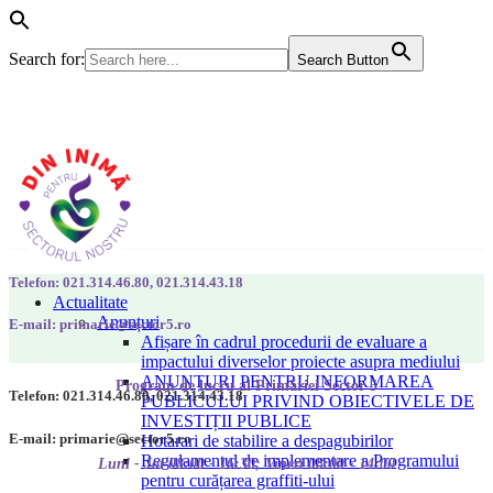
Search for:
Search Button
Telefon: 021.314.46.80, 021.314.43.18
Actualitate
Anunțuri
E-mail: primarie@sector5.ro
Afișare în cadrul procedurii de evaluare a
impactului diverselor proiecte asupra mediului
ANUNȚURI PENTRU INFORMAREA
Program de lucru al Primăriei Sector 5
Telefon: 021.314.46.80, 021.314.43.18
PUBLICULUI PRIVIND OBIECTIVELE DE
INVESTIȚII PUBLICE
E-mail: primarie@sector5.ro
Hotarari de stabilire a despagubirilor
Regulamentul de implementare a Programului
Luni - Joi 08:00 - 16:30; Vineri 08:00 - 14:00
pentru curățarea graffiti-ului