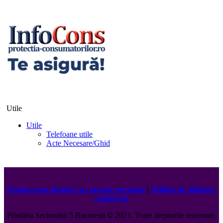
Utile
Utile
Telefoane utile
Acte Necesare/Ghid
Prelucrarea datelor cu caracter personal
|
Politica de utilizare
cookie-uri
Primăria Sectorului 5 București
©️
2021. Toate drepturile rezervate.