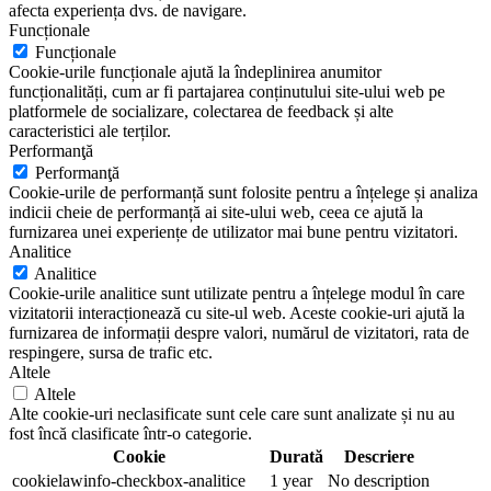
afecta experiența dvs. de navigare.
Funcționale
Funcționale
Cookie-urile funcționale ajută la îndeplinirea anumitor
funcționalități, cum ar fi partajarea conținutului site-ului web pe
platformele de socializare, colectarea de feedback și alte
caracteristici ale terților.
Performanţă
Performanţă
Cookie-urile de performanță sunt folosite pentru a înțelege și analiza
indicii cheie de performanță ai site-ului web, ceea ce ajută la
furnizarea unei experiențe de utilizator mai bune pentru vizitatori.
Analitice
Analitice
Cookie-urile analitice sunt utilizate pentru a înțelege modul în care
vizitatorii interacționează cu site-ul web. Aceste cookie-uri ajută la
furnizarea de informații despre valori, numărul de vizitatori, rata de
respingere, sursa de trafic etc.
Altele
Altele
Alte cookie-uri neclasificate sunt cele care sunt analizate și nu au
fost încă clasificate într-o categorie.
Cookie
Durată
Descriere
cookielawinfo-checkbox-analitice
1 year
No description