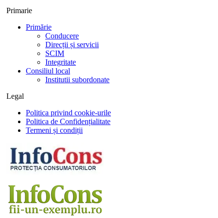
Primarie
Primărie
Conducere
Direcții și servicii
SCIM
Integritate
Consiliul local
Institutii subordonate
Legal
Politica privind cookie-urile
Politica de Confidențialitate
Termeni și condiții