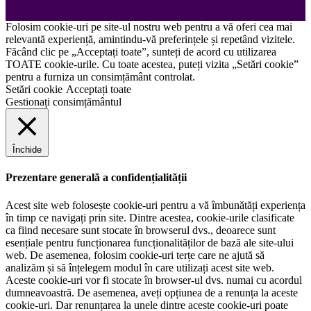
Folosim cookie-uri pe site-ul nostru web pentru a vă oferi cea mai
relevantă experiență, amintindu-vă preferințele și repetând vizitele.
Făcând clic pe „Acceptați toate”, sunteți de acord cu utilizarea
TOATE cookie-urile. Cu toate acestea, puteți vizita „Setări cookie”
pentru a furniza un consimțământ controlat.
Setări cookie
Acceptați toate
Gestionați consimțământul
Închide
Prezentare generală a confidențialității
Acest site web folosește cookie-uri pentru a vă îmbunătăți experiența
în timp ce navigați prin site. Dintre acestea, cookie-urile clasificate
ca fiind necesare sunt stocate în browserul dvs., deoarece sunt
esențiale pentru funcționarea funcționalităților de bază ale site-ului
web. De asemenea, folosim cookie-uri terțe care ne ajută să
analizăm și să înțelegem modul în care utilizați acest site web.
Aceste cookie-uri vor fi stocate în browser-ul dvs. numai cu acordul
dumneavoastră. De asemenea, aveți opțiunea de a renunța la aceste
cookie-uri. Dar renunțarea la unele dintre aceste cookie-uri poate