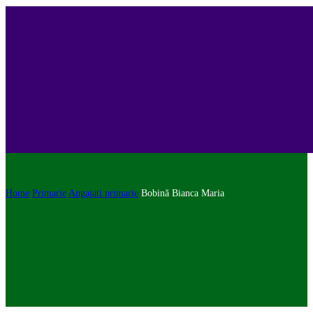
Home
Primarie
Angajati primarie
Bobină Bianca Maria