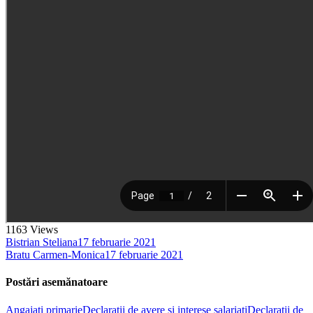
1163
Views
Bistrian Steliana
17 februarie 2021
Bratu Carmen-Monica
17 februarie 2021
Postări asemănatoare
Angajati primarie
Declarații de avere și interese salariați
Declaratii de