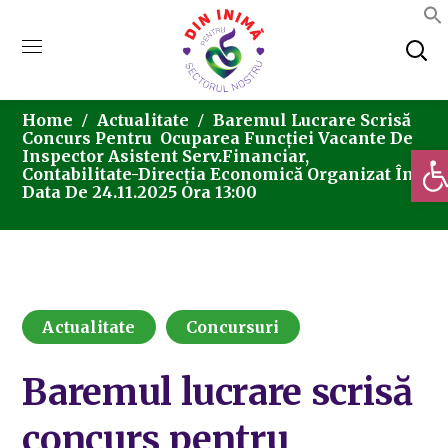
Home
Actualitate
Baremul Lucrare Scrisă
Concurs Pentru Ocuparea Funcției Vacante De
Deschi
Inspector Asistent Serv.Financiar,
Contabilitate-Direcția Economică Organizat În
Data De 24.11.2025 Ora 13:00
Actualitate
Concursuri
Baremul lucrare scrisă
concurs pentru