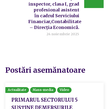
inspector, clasa I, grad
profesional asistent
în cadrul Serviciului
Financiar,Contabilitate
– Direcția Economică.
24 noiembrie 2025
Postări asemănatoare
Actualitate
Mass-media
Video
PRIMARUL SECTORULUI 5
SUSȚINE DEMERSURILE