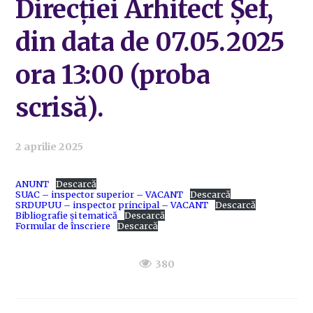
Direcției Arhitect Șef,
din data de 07.05.2025
ora 13:00 (proba
scrisă).
2 aprilie 2025
ANUNT
Descarcă
SUAC – inspector superior – VACANT
Descarcă
SRDUPUU – inspector principal – VACANT
Descarcă
Bibliografie și tematică
Descarcă
Formular de înscriere
Descarcă
380