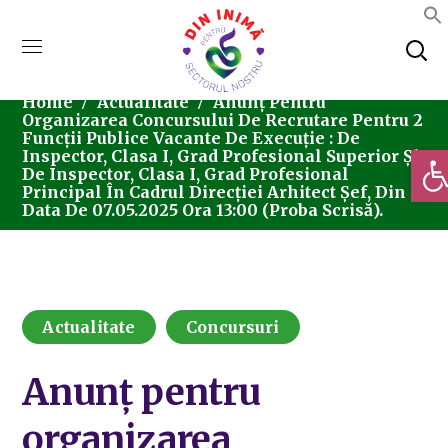
Home
Actualitate
Anunț Pentru
Organizarea Concursului De Recrutare Pentru 2
Funcții Publice Vacante De Execuție : De
Deschi
Inspector, Clasa I, Grad Profesional Superior Și
De Inspector, Clasa I, Grad Profesional
Principal În Cadrul Direcției Arhitect Șef, Din
Data De 07.05.2025 Ora 13:00 (proba Scrisă).
Actualitate
Concursuri
Anunț pentru
organizarea