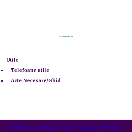
Utile
Utile
Telefoane utile
Acte Necesare/Ghid
Prelucrarea datelor cu caracter personal
|
Politica de