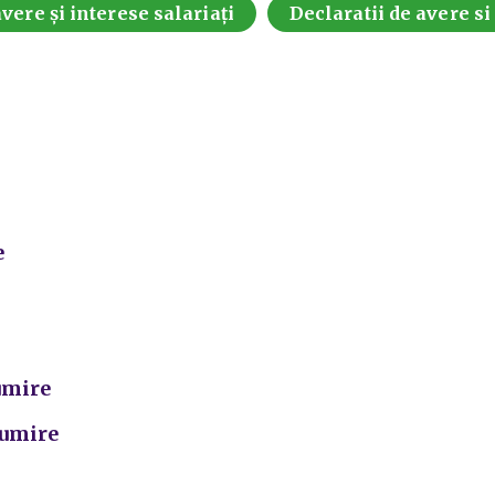
vere și interese salariați
Declaratii de avere si
e
numire
numire