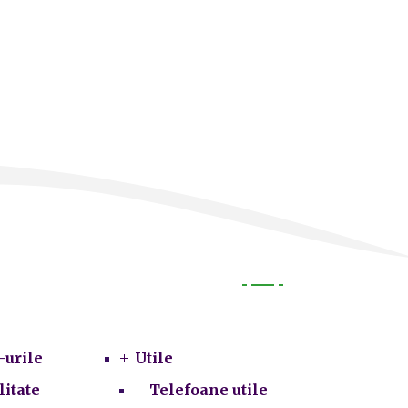
Utile
-urile
Utile
litate
Telefoane utile