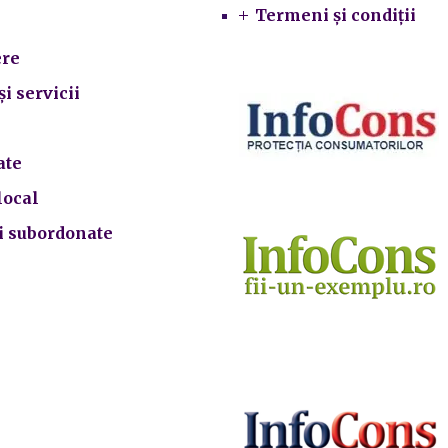
Termeni și condiții
re
și servicii
ate
local
ii subordonate