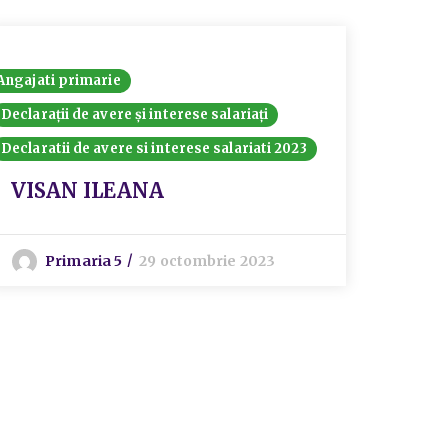
Angajati primarie
Angajati
Declarații de avere și interese salariați
Declaraț
Declaratii de avere si interese salariati 2023
Declarat
Declarat
VISAN ILEANA
Vla
Primaria 5
29 octombrie 2023
S