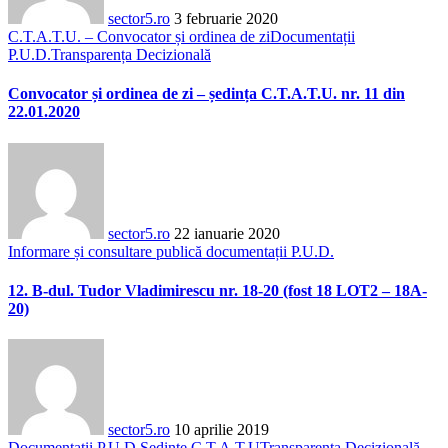
sector5.ro
3 februarie 2020
C.T.A.T.U. – Convocator și ordinea de zi
Documentații
P.U.D.
Transparența Decizională
Convocator și ordinea de zi – ședința C.T.A.T.U. nr. 11 din
22.01.2020
sector5.ro
22 ianuarie 2020
Informare și consultare publică documentații P.U.D.
12. B-dul. Tudor Vladimirescu nr. 18-20 (fost 18 LOT2 – 18A-
20)
sector5.ro
10 aprilie 2019
Documentații P.U.D.
Ședințe C.T.A.T.U
Transparența Decizională