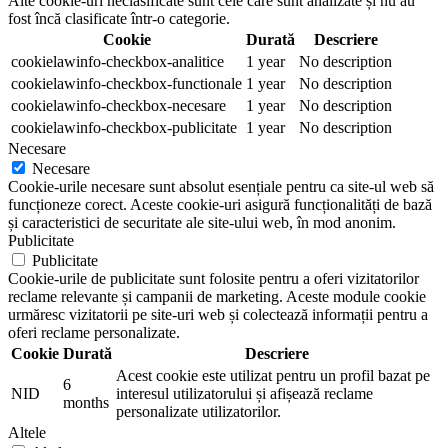
Alte cookie-uri neclasificate sunt cele care sunt analizate și nu au
fost încă clasificate într-o categorie.
Cookie
Durată
Descriere
cookielawinfo-checkbox-analitice
1 year
No description
cookielawinfo-checkbox-functionale
1 year
No description
cookielawinfo-checkbox-necesare
1 year
No description
cookielawinfo-checkbox-publicitate
1 year
No description
Necesare
Necesare
Cookie-urile necesare sunt absolut esențiale pentru ca site-ul web să
funcționeze corect. Aceste cookie-uri asigură funcționalități de bază
și caracteristici de securitate ale site-ului web, în mod anonim.
Publicitate
Publicitate
Cookie-urile de publicitate sunt folosite pentru a oferi vizitatorilor
reclame relevante și campanii de marketing. Aceste module cookie
urmăresc vizitatorii pe site-uri web și colectează informații pentru a
oferi reclame personalizate.
Cookie
Durată
Descriere
Acest cookie este utilizat pentru un profil bazat pe
6
NID
interesul utilizatorului și afișează reclame
months
personalizate utilizatorilor.
Altele