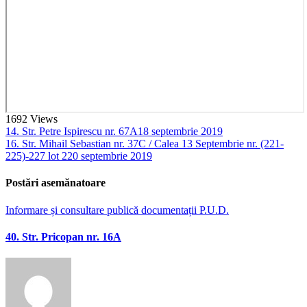
1692
Views
14. Str. Petre Ispirescu nr. 67A
18 septembrie 2019
16. Str. Mihail Sebastian nr. 37C / Calea 13 Septembrie nr. (221-
225)-227 lot 2
20 septembrie 2019
Postări asemănatoare
Informare și consultare publică documentații P.U.D.
40. Str. Pricopan nr. 16A