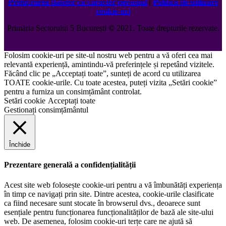
Prelucrarea datelor cu caracter personal
|
Politica de utilizare
cookie-uri
Primăria Sectorului 5 București
©️
2021. Toate drepturile rezervate.
Folosim cookie-uri pe site-ul nostru web pentru a vă oferi cea mai
relevantă experiență, amintindu-vă preferințele și repetând vizitele.
Făcând clic pe „Acceptați toate”, sunteți de acord cu utilizarea
TOATE cookie-urile. Cu toate acestea, puteți vizita „Setări cookie”
pentru a furniza un consimțământ controlat.
Setări cookie
Acceptați toate
Gestionați consimțământul
Închide
Prezentare generală a confidențialității
Acest site web folosește cookie-uri pentru a vă îmbunătăți experiența
în timp ce navigați prin site. Dintre acestea, cookie-urile clasificate
ca fiind necesare sunt stocate în browserul dvs., deoarece sunt
esențiale pentru funcționarea funcționalităților de bază ale site-ului
web. De asemenea, folosim cookie-uri terțe care ne ajută să