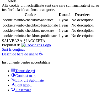
Altele
Alte cookie-uri neclasificate sunt cele care sunt analizate și nu au
fost încă clasificate într-o categorie.
Cookie
Durată
Descriere
cookielawinfo-checkbox-analitice
1 year
No description
cookielawinfo-checkbox-functionale
1 year
No description
cookielawinfo-checkbox-necesare
1 year
No description
cookielawinfo-checkbox-publicitate
1 year
No description
SALVEAZĂ ȘI ACCEPTĂ
Propulsat de
Sari la conținut
Deschide bara de unelte
Instrumente pentru accesibilitate
Tonuri de gri
Contrast mare
Link-uri Subliniate
Font lizibil
Resetează