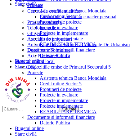
Stare civilă
Proiecte
Contact
Asistenta tehnica Banca Mondiala
Centrul de confidențialitate
Credit rating Sector 5
Prelucrarea datelor cu caracter personal
Propuneri de proiecte
Program audiențe
Proiecte in evaluare
Telefoane utile
Proiecte in implementare
Ghișeul.ro
Proiecte implementate
Asociații de proprietari
REABILITARE TERMICA
Autorizații De Construire – Certificate De Urbanism
Documente si informatii financiare
Descărcare Formulare
Datorie Publica
Acte Necesare/Ghid
Bugetul online
Monitor oficial local
Stare civilă
Dispozitiile emise de Primarul Sectorului 5
Proiecte
Asistenta tehnica Banca Mondiala
Credit rating Sector 5
Propuneri de proiecte
Proiecte in evaluare
Proiecte in implementare
Proiecte implementate
REABILITARE TERMICA
Documente si informatii financiare
Datorie Publica
Bugetul online
Stare civilă