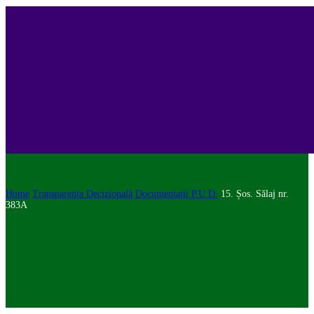
Home
Transparența Decizională
Documentații P.U.D.
15. Șos. Sălaj nr.
383A