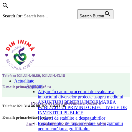
Search for:
Search Button
Telefon: 021.314.46.80, 021.314.43.18
Actualitate
Anunțuri
E-mail: primarie@sector5.ro
Afișare în cadrul procedurii de evaluare a
impactului diverselor proiecte asupra mediului
ANUNȚURI PENTRU INFORMAREA
Program de lucru al Primăriei Sector 5
Telefon: 021.314.46.80, 021.314.43.18
PUBLICULUI PRIVIND OBIECTIVELE DE
INVESTIȚII PUBLICE
E-mail: primarie@sector5.ro
Hotarari de stabilire a despagubirilor
Regulamentul de implementare a Programului
Luni - Joi 08:00 - 16:30; Vineri 08:00 - 14:00
pentru curățarea graffiti-ului