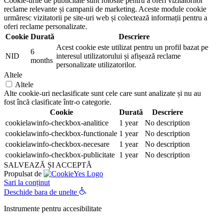
Cookie-urile de publicitate sunt folosite pentru a oferi vizitatorilor
reclame relevante și campanii de marketing. Aceste module cookie
urmăresc vizitatorii pe site-uri web și colectează informații pentru a
oferi reclame personalizate.
Cookie
Durată
Descriere
Acest cookie este utilizat pentru un profil bazat pe
6
NID
interesul utilizatorului și afișează reclame
months
personalizate utilizatorilor.
Altele
Altele
Alte cookie-uri neclasificate sunt cele care sunt analizate și nu au
fost încă clasificate într-o categorie.
Cookie
Durată
Descriere
cookielawinfo-checkbox-analitice
1 year
No description
cookielawinfo-checkbox-functionale
1 year
No description
cookielawinfo-checkbox-necesare
1 year
No description
cookielawinfo-checkbox-publicitate
1 year
No description
SALVEAZĂ ȘI ACCEPTĂ
Propulsat de
Sari la conținut
Deschide bara de unelte
Instrumente pentru accesibilitate