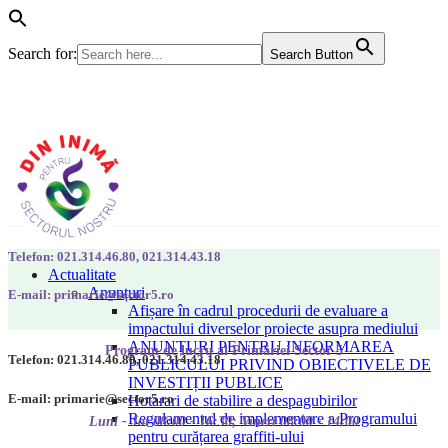
Search for:
Search Button
Telefon: 021.314.46.80, 021.314.43.18
Actualitate
Anunțuri
E-mail: primarie@sector5.ro
Afișare în cadrul procedurii de evaluare a
impactului diverselor proiecte asupra mediului
ANUNȚURI PENTRU INFORMAREA
Program de lucru al Primăriei Sector 5
Telefon: 021.314.46.80, 021.314.43.18
PUBLICULUI PRIVIND OBIECTIVELE DE
INVESTIȚII PUBLICE
E-mail: primarie@sector5.ro
Hotarari de stabilire a despagubirilor
Regulamentul de implementare a Programului
Luni - Joi 08:00 - 16:30; Vineri 08:00 - 14:00
pentru curățarea graffiti-ului