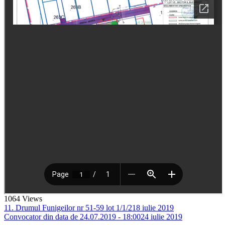
1064
Views
11. Drumul Funigeilor nr 51-59 lot 1/1/2
18 iulie 2019
Convocator din data de 24.07.2019 - 18:00
24 iulie 2019