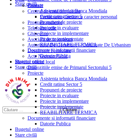
Stare civilă
Proiecte
Contact
Asistenta tehnica Banca Mondiala
Centrul de confidențialitate
Credit rating Sector 5
Prelucrarea datelor cu caracter personal
Propuneri de proiecte
Program audiențe
Proiecte in evaluare
Telefoane utile
Proiecte in implementare
Ghișeul.ro
Proiecte implementate
Asociații de proprietari
REABILITARE TERMICA
Autorizații De Construire – Certificate De Urbanism
Documente si informatii financiare
Descărcare Formulare
Datorie Publica
Acte Necesare/Ghid
Bugetul online
Monitor oficial local
Stare civilă
Dispozitiile emise de Primarul Sectorului 5
Proiecte
Asistenta tehnica Banca Mondiala
Credit rating Sector 5
Propuneri de proiecte
Proiecte in evaluare
Proiecte in implementare
Proiecte implementate
REABILITARE TERMICA
Documente si informatii financiare
Datorie Publica
Bugetul online
Stare civilă