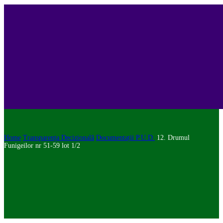
Home
Transparența Decizională
Documentații P.U.D.
12. Drumul
Funigeilor nr 51-59 lot 1/2