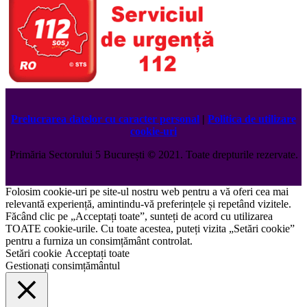
Prelucrarea datelor cu caracter personal
|
Politica de utilizare
cookie-uri
Primăria Sectorului 5 București
©️
2021. Toate drepturile rezervate.
Folosim cookie-uri pe site-ul nostru web pentru a vă oferi cea mai
relevantă experiență, amintindu-vă preferințele și repetând vizitele.
Făcând clic pe „Acceptați toate”, sunteți de acord cu utilizarea
TOATE cookie-urile. Cu toate acestea, puteți vizita „Setări cookie”
pentru a furniza un consimțământ controlat.
Setări cookie
Acceptați toate
Gestionați consimțământul