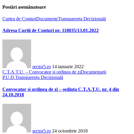
Postări asemănatoare
Curtea de Conturi
Documente
Transparența Decizională
Adresa Curtii de Conturi nr. 118035/13.01.2022
sector5.ro
14 ianuarie 2022
C.T.A.T.U. – Convocator și ordinea de zi
Documentații
P.U.D.
Transparența Decizională
Convocator și ordinea de zi – ședința C.T.A.T.U. nr. 4 din
24.10.2018
sector5.ro
24 octombrie 2018