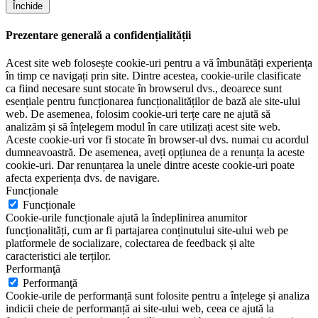
Închide
Prezentare generală a confidențialității
Acest site web folosește cookie-uri pentru a vă îmbunătăți experiența
în timp ce navigați prin site. Dintre acestea, cookie-urile clasificate
ca fiind necesare sunt stocate în browserul dvs., deoarece sunt
esențiale pentru funcționarea funcționalităților de bază ale site-ului
web. De asemenea, folosim cookie-uri terțe care ne ajută să
analizăm și să înțelegem modul în care utilizați acest site web.
Aceste cookie-uri vor fi stocate în browser-ul dvs. numai cu acordul
dumneavoastră. De asemenea, aveți opțiunea de a renunța la aceste
cookie-uri. Dar renunțarea la unele dintre aceste cookie-uri poate
afecta experiența dvs. de navigare.
Funcționale
Funcționale
Cookie-urile funcționale ajută la îndeplinirea anumitor
funcționalități, cum ar fi partajarea conținutului site-ului web pe
platformele de socializare, colectarea de feedback și alte
caracteristici ale terților.
Performanţă
Performanţă
Cookie-urile de performanță sunt folosite pentru a înțelege și analiza
indicii cheie de performanță ai site-ului web, ceea ce ajută la