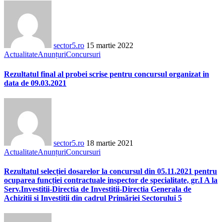
sector5.ro
15 martie 2022
Actualitate
Anunțuri
Concursuri
Rezultatul final al probei scrise pentru concursul organizat in
data de 09.03.2021
sector5.ro
18 martie 2021
Actualitate
Anunțuri
Concursuri
Rezultatul selecției dosarelor la concursul din 05.11.2021 pentru
ocuparea funcției contractuale inspector de specialitate, gr.I A la
Serv.Investitii-Directia de Investitii-Directia Generala de
Achizitii si Investitii din cadrul Primăriei Sectorului 5