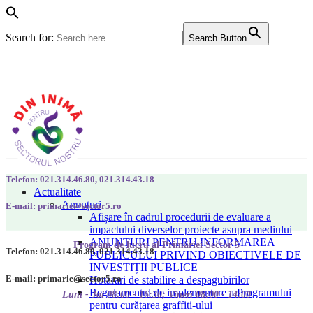
Search for:
Search Button
Telefon: 021.314.46.80, 021.314.43.18
Actualitate
Anunțuri
E-mail: primarie@sector5.ro
Afișare în cadrul procedurii de evaluare a
impactului diverselor proiecte asupra mediului
ANUNȚURI PENTRU INFORMAREA
Program de lucru al Primăriei Sector 5
Telefon: 021.314.46.80, 021.314.43.18
PUBLICULUI PRIVIND OBIECTIVELE DE
INVESTIȚII PUBLICE
E-mail: primarie@sector5.ro
Hotarari de stabilire a despagubirilor
Regulamentul de implementare a Programului
Luni - Joi 08:00 - 16:30; Vineri 08:00 - 14:00
pentru curățarea graffiti-ului