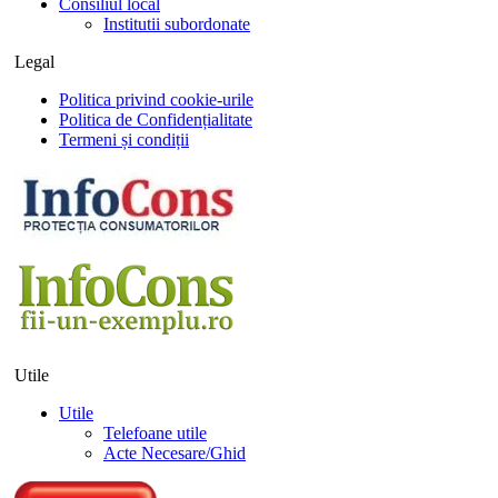
Consiliul local
Institutii subordonate
Legal
Politica privind cookie-urile
Politica de Confidențialitate
Termeni și condiții
Utile
Utile
Telefoane utile
Acte Necesare/Ghid