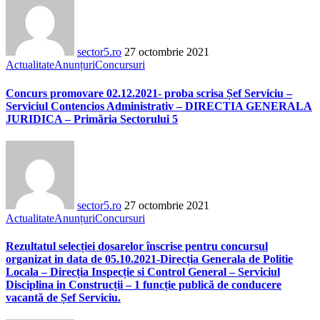
sector5.ro
27 octombrie 2021
Actualitate
Anunțuri
Concursuri
Concurs promovare 02.12.2021- proba scrisa Șef Serviciu –
Serviciul Contencios Administrativ – DIRECTIA GENERALA
JURIDICA – Primăria Sectorului 5
sector5.ro
27 octombrie 2021
Actualitate
Anunțuri
Concursuri
Rezultatul selecției dosarelor înscrise pentru concursul
organizat in data de 05.10.2021-Direcția Generala de Politie
Locala – Direcția Inspecție si Control General – Serviciul
Disciplina in Construcții – 1 funcție publică de conducere
vacantă de Șef Serviciu.