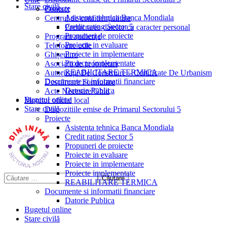
Stare civilă
Proiecte
Contact
Asistenta tehnica Banca Mondiala
Centrul de confidențialitate
Credit rating Sector 5
Prelucrarea datelor cu caracter personal
Propuneri de proiecte
Program audiențe
Proiecte in evaluare
Telefoane utile
Proiecte in implementare
Ghișeul.ro
Proiecte implementate
Asociații de proprietari
REABILITARE TERMICA
Autorizații De Construire – Certificate De Urbanism
Documente si informatii financiare
Descărcare Formulare
Datorie Publica
Acte Necesare/Ghid
Bugetul online
Monitor oficial local
Stare civilă
Dispozitiile emise de Primarul Sectorului 5
Proiecte
Asistenta tehnica Banca Mondiala
Credit rating Sector 5
Propuneri de proiecte
Proiecte in evaluare
Proiecte in implementare
Proiecte implementate
REABILITARE TERMICA
Documente si informatii financiare
Datorie Publica
Bugetul online
Stare civilă