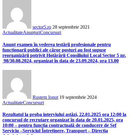
sector5.ro
28 septembrie 2021
Actualitate
Anunțuri
Concursuri
Anunț examen în vederea testării profesionale pentru
funcționarii publici ale căror posturi au fost supuse
reorganizării potrivit Hotărârii Consiliului Local Sector 5 nr.
98/30.08.2024, organizat în data de 23.09.2024, ora 13.00
Rustem Ionut
19 septembrie 2024
Actualitate
Concursuri
Rezultatul la proba interviului astăzi, 22.01.2025 ora 12:00 la
concursul de recrutare organizat în data de 20.01.2025, ora
10:00 – pentru funcția contractuală de conducere de Șef
Serviciu –Serviciul Întreținere, Transport – Direcția