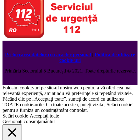
Prelucrarea datelor cu caracter personal
|
Politica de utilizare
cookie-uri
Primăria Sectorului 5 București
©️
2021. Toate drepturile rezervate.
Folosim cookie-uri pe site-ul nostru web pentru a vă oferi cea mai
relevantă experiență, amintindu-vă preferințele și repetând vizitele.
Făcând clic pe „Acceptați toate”, sunteți de acord cu utilizarea
TOATE cookie-urile. Cu toate acestea, puteți vizita „Setări cookie”
pentru a furniza un consimțământ controlat.
Setări cookie
Acceptați toate
Gestionați consimțământul