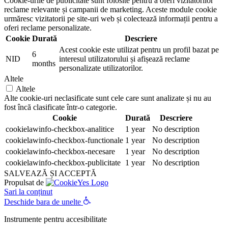
Cookie-urile de publicitate sunt folosite pentru a oferi vizitatorilor
reclame relevante și campanii de marketing. Aceste module cookie
urmăresc vizitatorii pe site-uri web și colectează informații pentru a
oferi reclame personalizate.
Cookie
Durată
Descriere
Acest cookie este utilizat pentru un profil bazat pe
6
NID
interesul utilizatorului și afișează reclame
months
personalizate utilizatorilor.
Altele
Altele
Alte cookie-uri neclasificate sunt cele care sunt analizate și nu au
fost încă clasificate într-o categorie.
Cookie
Durată
Descriere
cookielawinfo-checkbox-analitice
1 year
No description
cookielawinfo-checkbox-functionale
1 year
No description
cookielawinfo-checkbox-necesare
1 year
No description
cookielawinfo-checkbox-publicitate
1 year
No description
SALVEAZĂ ȘI ACCEPTĂ
Propulsat de
Sari la conținut
Deschide bara de unelte
Instrumente pentru accesibilitate