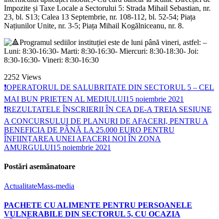
Impozite și Taxe Locale a Sectorului 5: Strada Mihail Sebastian, nr.
23, bl. S13; Calea 13 Septembrie, nr. 108-112, bl. 52-54; Piața
Națiunilor Unite, nr. 3-5; Piața Mihail Kogălniceanu, nr. 8.
Programul sediilor instituției este de luni până vineri, astfel: –
Luni: 8:30-16:30- Marti: 8:30-16:30- Miercuri: 8:30-18:30- Joi:
8:30-16:30- Vineri: 8:30-16:30
2252
Views
❗OPERATORUL DE SALUBRITATE DIN SECTORUL 5 – CEL
MAI BUN PRIETEN AL MEDIULUI
15 noiembrie 2021
❗REZULTATELE ÎNSCRIERII ÎN CEA DE-A TREIA SESIUNE
A CONCURSULUI DE PLANURI DE AFACERI, PENTRU A
BENEFICIA DE PÂNĂ LA 25.000 EURO PENTRU
ÎNFIINȚAREA UNEI AFACERI NOI ÎN ZONA
AMURGULUI
15 noiembrie 2021
Postări asemănatoare
Actualitate
Mass-media
PACHETE CU ALIMENTE PENTRU PERSOANELE
VULNERABILE DIN SECTORUL 5, CU OCAZIA