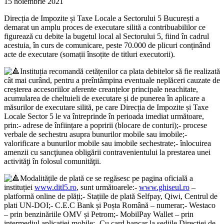
15 noiembrie 2021
Direcția de Impozite și Taxe Locale a Sectorului 5 București a
demarat un amplu proces de executare silită a contribuabililor ce
figurează cu debite la bugetul local al Sectorului 5, fiind în cadrul
acestuia, în curs de comunicare, peste 70.000 de plicuri conținând
acte de executare (somații însoțite de titluri executorii).
Instituția recomandă cetățenilor ca plata debitelor să fie realizată
cât mai curând, pentru a preîntâmpina eventuale neplăceri cauzate de
creșterea accesoriilor aferente creanțelor principale neachitate,
acumularea de cheltuieli de executare și de punerea în aplicare a
măsurilor de executare silită, pe care Direcția de Impozite și Taxe
Locale Sector 5 le va întreprinde în perioada imediat următoare,
prin:- adrese de înființare a popririi (blocare de conturi);- procese
verbale de sechestru asupra bunurilor mobile sau imobile;-
valorificare a bunurilor mobile sau imobile sechestrate;- înlocuirea
amenzii cu sancţiunea obligării contravenientului la prestarea unei
activităţi în folosul comunităţii.
Modalitățile de plată ce se regăsesc pe pagina oficială a
instituției
www.ditl5.ro
, sunt următoarele:-
www.ghiseul.ro
–
platformă online de plăți;- Stațiile de plată Selfpay, Qiwi, Centrul de
plati UN-DOI;- C.E.C Bank și Poșta Română – numerar;- Westaco
– prin benzinăriile OMV și Petrom;- MobilPay Wallet – prin
intermediul aplicației mobile;- Cu card bancar la sediile Direcției de