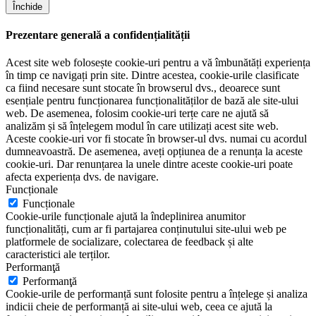
Închide
Prezentare generală a confidențialității
Acest site web folosește cookie-uri pentru a vă îmbunătăți experiența
în timp ce navigați prin site. Dintre acestea, cookie-urile clasificate
ca fiind necesare sunt stocate în browserul dvs., deoarece sunt
esențiale pentru funcționarea funcționalităților de bază ale site-ului
web. De asemenea, folosim cookie-uri terțe care ne ajută să
analizăm și să înțelegem modul în care utilizați acest site web.
Aceste cookie-uri vor fi stocate în browser-ul dvs. numai cu acordul
dumneavoastră. De asemenea, aveți opțiunea de a renunța la aceste
cookie-uri. Dar renunțarea la unele dintre aceste cookie-uri poate
afecta experiența dvs. de navigare.
Funcționale
Funcționale
Cookie-urile funcționale ajută la îndeplinirea anumitor
funcționalități, cum ar fi partajarea conținutului site-ului web pe
platformele de socializare, colectarea de feedback și alte
caracteristici ale terților.
Performanţă
Performanţă
Cookie-urile de performanță sunt folosite pentru a înțelege și analiza
indicii cheie de performanță ai site-ului web, ceea ce ajută la