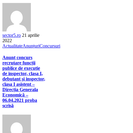
sector5.ro
21 aprilie
2022
Actualitate
Anunțuri
Concursuri
Anunț concurs
recrutare funcții
publice de execuție
de inspector, clasa I,
debutant şi inspector,
clasa I asistent –
Direcția Generala
Economică –
06.04.2021 proba
scrisă