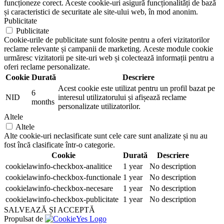
funcționeze corect. Aceste cookie-uri asigură funcționalități de bază
și caracteristici de securitate ale site-ului web, în mod anonim.
Publicitate
Publicitate
Cookie-urile de publicitate sunt folosite pentru a oferi vizitatorilor
reclame relevante și campanii de marketing. Aceste module cookie
urmăresc vizitatorii pe site-uri web și colectează informații pentru a
oferi reclame personalizate.
Cookie
Durată
Descriere
Acest cookie este utilizat pentru un profil bazat pe
6
NID
interesul utilizatorului și afișează reclame
months
personalizate utilizatorilor.
Altele
Altele
Alte cookie-uri neclasificate sunt cele care sunt analizate și nu au
fost încă clasificate într-o categorie.
Cookie
Durată
Descriere
cookielawinfo-checkbox-analitice
1 year
No description
cookielawinfo-checkbox-functionale
1 year
No description
cookielawinfo-checkbox-necesare
1 year
No description
cookielawinfo-checkbox-publicitate
1 year
No description
SALVEAZĂ ȘI ACCEPTĂ
Propulsat de