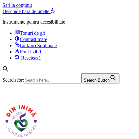
Sari la conținut
Deschide bara de unelte
Instrumente pentru accesibilitate
Tonuri de gri
Contrast mare
Link-uri Subliniate
Font lizibil
Resetează
Search for:
Search Button