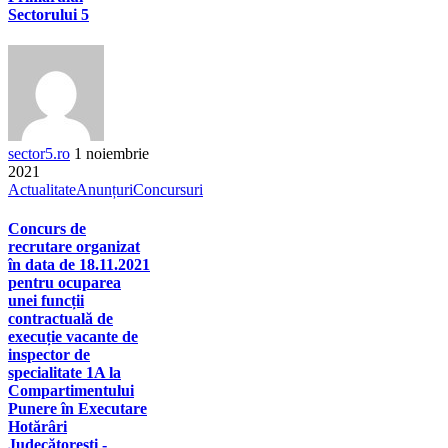
Sectorului 5
sector5.ro
1 noiembrie
2021
Actualitate
Anunțuri
Concursuri
Concurs de
recrutare organizat
în data de 18.11.2021
pentru ocuparea
unei funcții
contractuală de
execuție vacante de
inspector de
specialitate 1A la
Compartimentului
Punere în Executare
Hotărâri
Judecătorești -