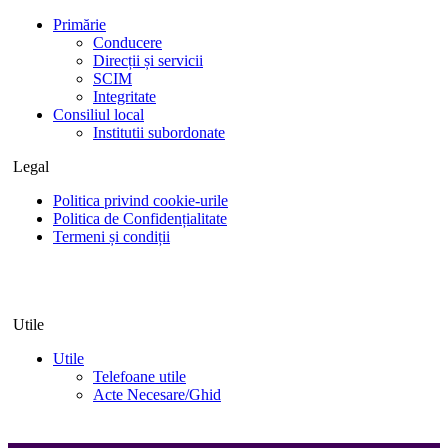
Primărie
Conducere
Direcții și servicii
SCIM
Integritate
Consiliul local
Institutii subordonate
Legal
Politica privind cookie-urile
Politica de Confidențialitate
Termeni și condiții
Utile
Utile
Telefoane utile
Acte Necesare/Ghid