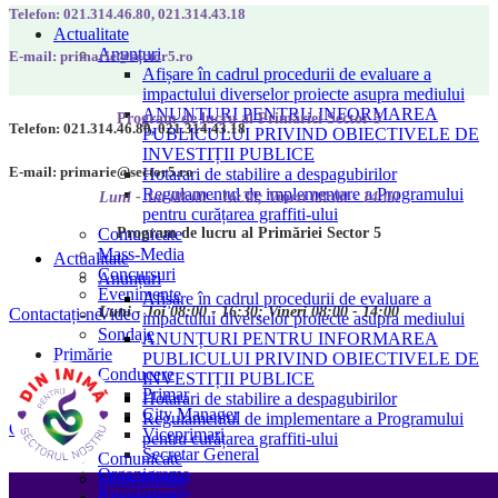
Telefon: 021.314.46.80, 021.314.43.18
Actualitate
Anunțuri
E-mail: primarie@sector5.ro
Afișare în cadrul procedurii de evaluare a
impactului diverselor proiecte asupra mediului
ANUNȚURI PENTRU INFORMAREA
Program de lucru al Primăriei Sector 5
Telefon: 021.314.46.80, 021.314.43.18
PUBLICULUI PRIVIND OBIECTIVELE DE
INVESTIȚII PUBLICE
E-mail: primarie@sector5.ro
Hotarari de stabilire a despagubirilor
Regulamentul de implementare a Programului
Luni - Joi 08:00 - 16:30; Vineri 08:00 - 14:00
pentru curățarea graffiti-ului
Program de lucru al Primăriei Sector 5
Comunicate
Mass-Media
Actualitate
Concursuri
Anunțuri
Evenimente
Afișare în cadrul procedurii de evaluare a
Luni - Joi 08:00 - 16:30; Vineri 08:00 - 14:00
Video
Contactați-ne
impactului diverselor proiecte asupra mediului
Sondaje
ANUNȚURI PENTRU INFORMAREA
Primărie
PUBLICULUI PRIVIND OBIECTIVELE DE
Conducere
INVESTIȚII PUBLICE
Primar
Hotarari de stabilire a despagubirilor
City Manager
Regulamentul de implementare a Programului
Contactați-ne
Viceprimari
pentru curățarea graffiti-ului
Secretar General
Comunicate
Organigrama
Mass-Media
Regulamente