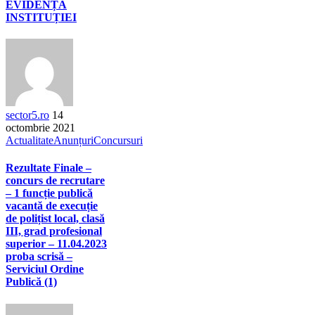
EVIDENȚA
INSTITUȚIEI
sector5.ro
14
octombrie 2021
Actualitate
Anunțuri
Concursuri
Rezultate Finale –
concurs de recrutare
– 1 funcție publică
vacantă de execuție
de polițist local, clasă
III, grad profesional
superior – 11.04.2023
proba scrisă –
Serviciul Ordine
Publică (1)