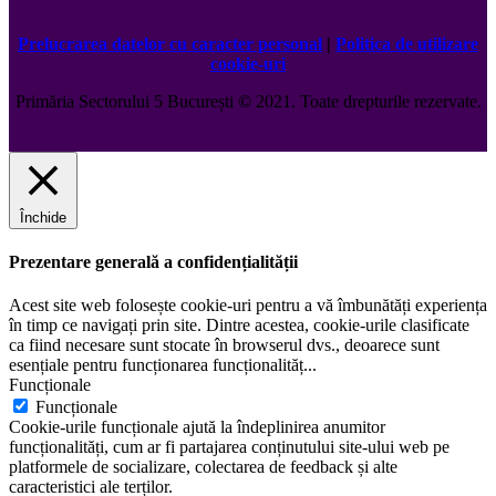
Prelucrarea datelor cu caracter personal
|
Politica de utilizare
cookie-uri
Primăria Sectorului 5 București
©️
2021. Toate drepturile rezervate.
Închide
Prezentare generală a confidențialității
Acest site web folosește cookie-uri pentru a vă îmbunătăți experiența
în timp ce navigați prin site. Dintre acestea, cookie-urile clasificate
ca fiind necesare sunt stocate în browserul dvs., deoarece sunt
esențiale pentru funcționarea funcționalităț
...
Funcționale
Funcționale
Cookie-urile funcționale ajută la îndeplinirea anumitor
funcționalități, cum ar fi partajarea conținutului site-ului web pe
platformele de socializare, colectarea de feedback și alte
caracteristici ale terților.