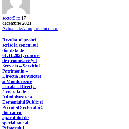
sector5.ro
17
decembrie 2021
Actualitate
Anunțuri
Concursuri
Rezultatul probei
scrise la concursul
din data de
01.11.2021, concurs
de promovare Șef
Serviciu – Serviciul
Patrimoniu –
Direcția Identificare
si Monitorizare
Locala – Direcția
Generala de
Administrare a
Domeniului Public si
Privat al Sectorului 5
din cadrul
aparatului de
specialitate al
Primarului