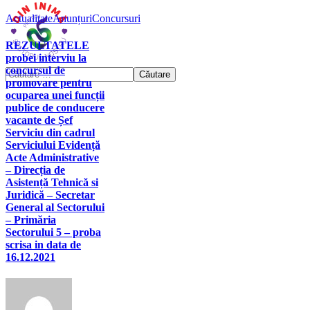
Actualitate
Anunțuri
Concursuri
REZULTATELE
probei interviu la
concursul de
promovare pentru
ocuparea unei funcții
publice de conducere
vacante de Șef
Serviciu din cadrul
Serviciului Evidență
Acte Administrative
– Direcția de
Asistență Tehnică si
Juridică – Secretar
General al Sectorului
– Primăria
Sectorului 5 – proba
scrisa in data de
16.12.2021