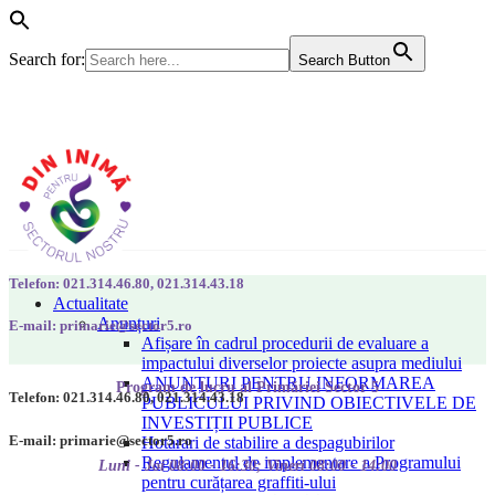
Search for:
Search Button
Telefon: 021.314.46.80, 021.314.43.18
Actualitate
Anunțuri
E-mail: primarie@sector5.ro
Afișare în cadrul procedurii de evaluare a
impactului diverselor proiecte asupra mediului
ANUNȚURI PENTRU INFORMAREA
Program de lucru al Primăriei Sector 5
Telefon: 021.314.46.80, 021.314.43.18
PUBLICULUI PRIVIND OBIECTIVELE DE
INVESTIȚII PUBLICE
E-mail: primarie@sector5.ro
Hotarari de stabilire a despagubirilor
Regulamentul de implementare a Programului
Luni - Joi 08:00 - 16:30; Vineri 08:00 - 14:00
pentru curățarea graffiti-ului