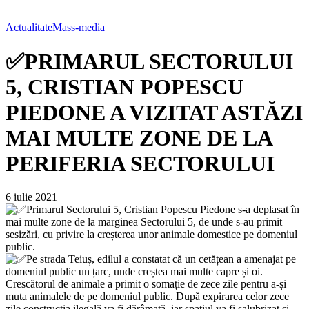
Actualitate
Mass-media
✅PRIMARUL SECTORULUI
5, CRISTIAN POPESCU
PIEDONE A VIZITAT ASTĂZI
MAI MULTE ZONE DE LA
PERIFERIA SECTORULUI
6 iulie 2021
Primarul Sectorului 5, Cristian Popescu Piedone s-a deplasat în
mai multe zone de la marginea Sectorului 5, de unde s-au primit
sesizări, cu privire la creșterea unor animale domestice pe domeniul
public.
Pe strada Teiuș, edilul a constatat că un cetățean a amenajat pe
domeniul public un țarc, unde creștea mai multe capre și oi.
Crescătorul de animale a primit o somație de zece zile pentru a-și
muta animalele de pe domeniul public. După expirarea celor zece
zile construcția ilegală va fi dărâmată, iar spațiul va fi salubrizat și