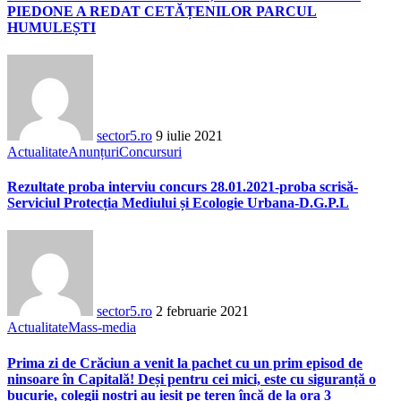
PIEDONE A REDAT CETĂȚENILOR PARCUL
HUMULEȘTI
sector5.ro
9 iulie 2021
Actualitate
Anunțuri
Concursuri
Rezultate proba interviu concurs 28.01.2021-proba scrisă-
Serviciul Protecția Mediului și Ecologie Urbana-D.G.P.L
sector5.ro
2 februarie 2021
Actualitate
Mass-media
Prima zi de Crăciun a venit la pachet cu un prim episod de
ninsoare în Capitală! Deși pentru cei mici, este cu siguranță o
bucurie, colegii noștri au ieșit pe teren încă de la ora 3