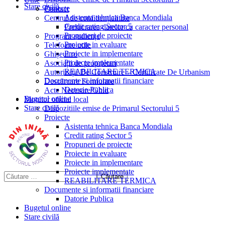
Stare civilă
Proiecte
Contact
Asistenta tehnica Banca Mondiala
Centrul de confidențialitate
Credit rating Sector 5
Prelucrarea datelor cu caracter personal
Propuneri de proiecte
Program audiențe
Proiecte in evaluare
Telefoane utile
Proiecte in implementare
Ghișeul.ro
Proiecte implementate
Asociații de proprietari
REABILITARE TERMICA
Autorizații De Construire – Certificate De Urbanism
Documente si informatii financiare
Descărcare Formulare
Datorie Publica
Acte Necesare/Ghid
Bugetul online
Monitor oficial local
Stare civilă
Dispozitiile emise de Primarul Sectorului 5
Proiecte
Asistenta tehnica Banca Mondiala
Credit rating Sector 5
Propuneri de proiecte
Proiecte in evaluare
Proiecte in implementare
Proiecte implementate
REABILITARE TERMICA
Documente si informatii financiare
Datorie Publica
Bugetul online
Stare civilă