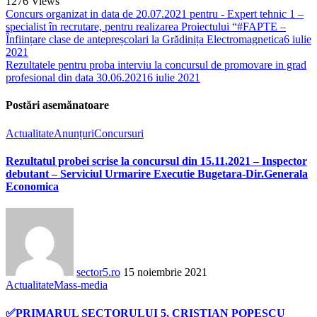
1276
Views
Concurs organizat in data de 20.07.2021 pentru - Expert tehnic 1 –
specialist în recrutare, pentru realizarea Proiectului “#FAPTE –
Înființare clase de antepreșcolari la Grădinița Electromagnetica
6 iulie
2021
Rezultatele pentru proba interviu la concursul de promovare in grad
profesional din data 30.06.2021
6 iulie 2021
Postări asemănatoare
Actualitate
Anunțuri
Concursuri
Rezultatul probei scrise la concursul din 15.11.2021 – Inspector
debutant – Serviciul Urmarire Executie Bugetara-Dir.Generala
Economica
sector5.ro
15 noiembrie 2021
Actualitate
Mass-media
✅PRIMARUL SECTORULUI 5, CRISTIAN POPESCU