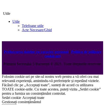
Utile
Utile
Telefoane utile
Acte Necesare/Ghid
Prelucrarea datelor cu caracter personal
|
Politica de utilizare
cookie-uri
Primăria Sectorului 5 București
©️
2021. Toate drepturile rezervate.
Folosim cookie-uri pe site-ul nostru web pentru a vă oferi cea mai
relevantă experiență, amintindu-vă preferințele și repetând vizitele.
Făcând clic pe „Acceptați toate”, sunteți de acord cu utilizarea
TOATE cookie-urile. Cu toate acestea, puteți vizita „Setări cookie”
pentru a furniza un consimțământ controlat.
Setări cookie
Acceptați toate
Gestionați consimțământul