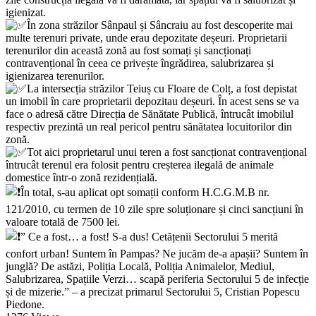
igienizat.
În zona străzilor Sânpaul și Sâncraiu au fost descoperite mai
multe terenuri private, unde erau depozitate deșeuri. Proprietarii
terenurilor din această zonă au fost somați și sancționați
contravențional în ceea ce privește îngrădirea, salubrizarea și
igienizarea terenurilor.
La intersecția străzilor Teiuș cu Floare de Colț, a fost depistat
un imobil în care proprietarii depozitau deșeuri. În acest sens se va
face o adresă către Direcția de Sănătate Publică, întrucât imobilul
respectiv prezintă un real pericol pentru sănătatea locuitorilor din
zonă.
Tot aici proprietarul unui teren a fost sancționat contravențional
întrucât terenul era folosit pentru creșterea ilegală de animale
domestice într-o zonă rezidențială.
În total, s-au aplicat opt somații conform H.C.G.M.B nr.
121/2010, cu termen de 10 zile spre soluționare și cinci sancțiuni în
valoare totală de 7500 lei.
” Ce a fost… a fost! S-a dus! Cetățenii Sectorului 5 merită
confort urban! Suntem în Pampas? Ne jucăm de-a apașii? Suntem în
junglă? De astăzi, Poliția Locală, Poliția Animalelor, Mediul,
Salubrizarea, Spațiile Verzi… scapă periferia Sectorului 5 de infecție
și de mizerie.” – a precizat primarul Sectorului 5, Cristian Popescu
Piedone.