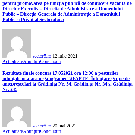
pentru promovarea pe funcția publică de conducere vacantă de
Director Executiv – Direcția de Administrare a Domeniului
Public – Direcția Generala de Administrație a Domeniului
Public si Privat al Sectorului 5
sector5.ro
12 iulie 2021
Actualitate
Anunțuri
Concursuri
Rezultate finale concurs 17.052021 ora 12:00 a posturilor
înființate în afara organigramei “#FAPTE: Înființare grupe de
antepreșcolari la Grădinița Nr. 54, Grădinița Nr. 34 și Grădinița
Nr. 245
sector5.ro
20 mai 2021
Actualitate
Anunțuri
Concursuri