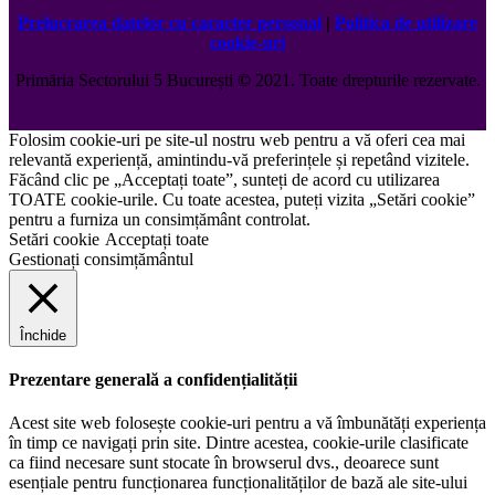
Prelucrarea datelor cu caracter personal
|
Politica de utilizare
cookie-uri
Primăria Sectorului 5 București
©️
2021. Toate drepturile rezervate.
Folosim cookie-uri pe site-ul nostru web pentru a vă oferi cea mai
relevantă experiență, amintindu-vă preferințele și repetând vizitele.
Făcând clic pe „Acceptați toate”, sunteți de acord cu utilizarea
TOATE cookie-urile. Cu toate acestea, puteți vizita „Setări cookie”
pentru a furniza un consimțământ controlat.
Setări cookie
Acceptați toate
Gestionați consimțământul
Închide
Prezentare generală a confidențialității
Acest site web folosește cookie-uri pentru a vă îmbunătăți experiența
în timp ce navigați prin site. Dintre acestea, cookie-urile clasificate
ca fiind necesare sunt stocate în browserul dvs., deoarece sunt
esențiale pentru funcționarea funcționalităților de bază ale site-ului