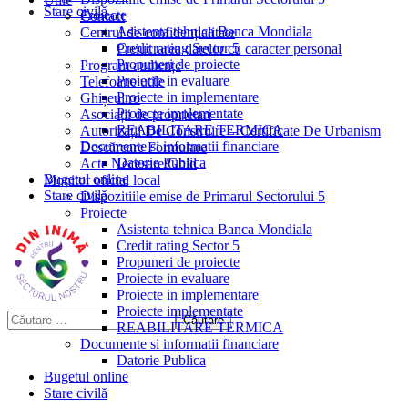
Stare civilă
Proiecte
Contact
Asistenta tehnica Banca Mondiala
Centrul de confidențialitate
Credit rating Sector 5
Prelucrarea datelor cu caracter personal
Propuneri de proiecte
Program audiențe
Proiecte in evaluare
Telefoane utile
Proiecte in implementare
Ghișeul.ro
Proiecte implementate
Asociații de proprietari
REABILITARE TERMICA
Autorizații De Construire – Certificate De Urbanism
Documente si informatii financiare
Descărcare Formulare
Datorie Publica
Acte Necesare/Ghid
Bugetul online
Monitor oficial local
Stare civilă
Dispozitiile emise de Primarul Sectorului 5
Proiecte
Asistenta tehnica Banca Mondiala
Credit rating Sector 5
Propuneri de proiecte
Proiecte in evaluare
Proiecte in implementare
Proiecte implementate
REABILITARE TERMICA
Documente si informatii financiare
Datorie Publica
Bugetul online
Stare civilă