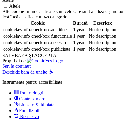
Altele
Altele
Alte cookie-uri neclasificate sunt cele care sunt analizate și nu au
fost încă clasificate într-o categorie.
Cookie
Durată
Descriere
cookielawinfo-checkbox-analitice
1 year
No description
cookielawinfo-checkbox-functionale
1 year
No description
cookielawinfo-checkbox-necesare
1 year
No description
cookielawinfo-checkbox-publicitate
1 year
No description
SALVEAZĂ ȘI ACCEPTĂ
Propulsat de
Sari la conținut
Deschide bara de unelte
Instrumente pentru accesibilitate
Tonuri de gri
Contrast mare
Link-uri Subliniate
Font lizibil
Resetează