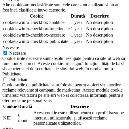
Alte cookie-uri neclasificate sunt cele care sunt analizate și nu au
fost încă clasificate într-o categorie.
Cookie
Durată
Descriere
cookielawinfo-checkbox-analitice
1 year
No description
cookielawinfo-checkbox-functionale
1 year
No description
cookielawinfo-checkbox-necesare
1 year
No description
cookielawinfo-checkbox-publicitate
1 year
No description
Necesare
Necesare
Cookie-urile necesare sunt absolut esențiale pentru ca site-ul web să
funcționeze corect. Aceste cookie-uri asigură funcționalități de bază
și caracteristici de securitate ale site-ului web, în mod anonim.
Publicitate
Publicitate
Cookie-urile de publicitate sunt folosite pentru a oferi vizitatorilor
reclame relevante și campanii de marketing. Aceste module cookie
urmăresc vizitatorii pe site-uri web și colectează informații pentru a
oferi reclame personalizate.
Cookie
Durată
Descriere
Acest cookie este utilizat pentru un profil bazat pe
6
NID
interesul utilizatorului și afișează reclame
months
personalizate utilizatorilor.