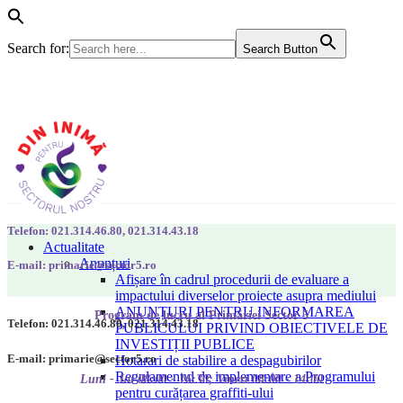
Search for:
Search Button
Telefon: 021.314.46.80, 021.314.43.18
Actualitate
Anunțuri
E-mail: primarie@sector5.ro
Afișare în cadrul procedurii de evaluare a
impactului diverselor proiecte asupra mediului
ANUNȚURI PENTRU INFORMAREA
Program de lucru al Primăriei Sector 5
Telefon: 021.314.46.80, 021.314.43.18
PUBLICULUI PRIVIND OBIECTIVELE DE
INVESTIȚII PUBLICE
E-mail: primarie@sector5.ro
Hotarari de stabilire a despagubirilor
Regulamentul de implementare a Programului
Luni - Joi 08:00 - 16:30; Vineri 08:00 - 14:00
pentru curățarea graffiti-ului