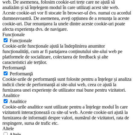
web. De asemenea, folosim cookie-uri terțe care ne ajută să
analizăm și să înțelegem modul în care utilizați acest site web.
Aceste cookie-uri vor fi stocate în browser-ul dvs. numai cu acordul
dumneavoastră. De asemenea, aveți opțiunea de a renunța la aceste
cookie-uri. Dar renunțarea la unele dintre aceste cookie-uri poate
afecta experiența dvs. de navigare.
Funcționale
Funcționale
Cookie-urile funcționale ajută la îndeplinirea anumitor
funcționalități, cum ar fi partajarea conținutului site-ului web pe
platformele de socializare, colectarea de feedback și alte
caracteristici ale terților.
Performanţă
Performanţă
Cookie-urile de performanță sunt folosite pentru a înțelege și analiza
indicii cheie de performanță ai site-ului web, ceea ce ajută la
furnizarea unei experiențe de utilizator mai bune pentru vizitatori.
Analitice
Analitice
Cookie-urile analitice sunt utilizate pentru a înțelege modul în care
vizitatorii interacționează cu site-ul web. Aceste cookie-uri ajută la
furnizarea de informații despre valori, numărul de vizitatori, rata de
respingere, sursa de trafic etc.
Altele
Altele