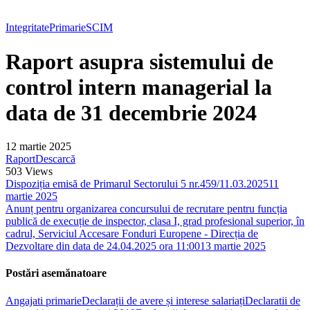
Integritate
Primarie
SCIM
Raport asupra sistemului de
control intern managerial la
data de 31 decembrie 2024
12 martie 2025
Raport
Descarcă
503
Views
Dispoziția emisă de Primarul Sectorului 5 nr.459/11.03.2025
11
martie 2025
Anunț pentru organizarea concursului de recrutare pentru funcția
publică de execuție de inspector, clasa I, grad profesional superior, în
cadrul, Serviciul Accesare Fonduri Europene - Direcția de
Dezvoltare din data de 24.04.2025 ora 11:00
13 martie 2025
Postări asemănatoare
Angajati primarie
Declarații de avere și interese salariați
Declaratii de