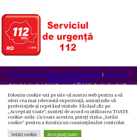
Prelucrarea datelor cu caracter personal
|
Politica de
utilizare cookie-uri
Primăria Sectorului 5 București
©️
2021. Toate drepturile
rezervate.
Folosim cookie-uri pe site-ul nostru web pentru a vă
oferi cea mai relevantă experiență, amintindu-vă
preferințele și repetând vizitele. Făcând clic pe
„Acceptați toate”, sunteți de acord cu utilizarea TOATE
cookie-urile. Cu toate acestea, puteți vizita „Setări
cookie” pentru a furniza un consimțământ controlat.
Setări cookie
Acceptați toate