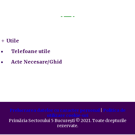
Utile
Utile
Telefoane utile
Acte Necesare/Ghid
Prelucrarea datelor cu caracter personal
|
Politica de
utilizare cookie-uri
Primăria Sectorului 5 București
©️
2021. Toate drepturile
rezervate.