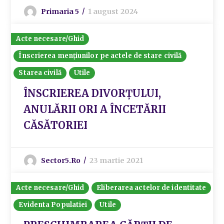
Primaria 5
1 august 2024
Acte necesare/Ghid
Înscrierea mențiunilor pe actele de stare civilă
Starea civilă
Utile
ÎNSCRIEREA DIVORȚULUI,
ANULĂRII ORI A ÎNCETĂRII
CĂSĂTORIEI
Sector5.ro
23 martie 2021
Acte necesare/Ghid
Eliberarea actelor de identitate
Evidenta Populatiei
Utile