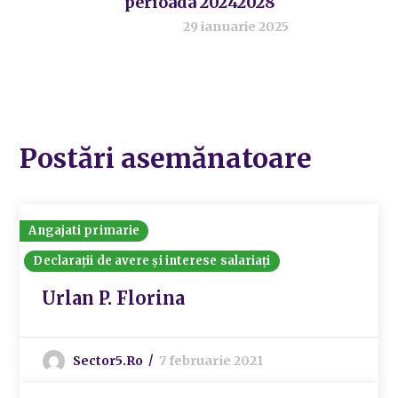
perioada 20242028``
29 ianuarie 2025
Postări asemănatoare
Angajati primarie
Declarații de avere și interese salariați
Urlan P. Florina
Sector5.ro
7 februarie 2021