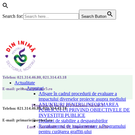
Search for:
Search Button
Telefon: 021.314.46.80, 021.314.43.18
Actualitate
Anunțuri
E-mail: primarie@sector5.ro
Afișare în cadrul procedurii de evaluare a
impactului diverselor proiecte asupra mediului
ANUNȚURI PENTRU INFORMAREA
Program de lucru al Primăriei Sector 5
Telefon: 021.314.46.80, 021.314.43.18
PUBLICULUI PRIVIND OBIECTIVELE DE
INVESTIȚII PUBLICE
E-mail: primarie@sector5.ro
Hotarari de stabilire a despagubirilor
Regulamentul de implementare a Programului
Luni - Joi 08:00 - 16:30; Vineri 08:00 - 14:00
pentru curățarea graffiti-ului