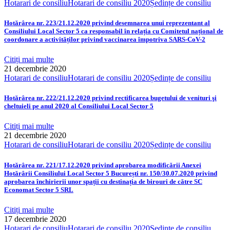
Hotarari de consiliu
Hotarari de consiliu 2020
Ședințe de consiliu
Hotărârea nr. 223/21.12.2020 privind desemnarea unui reprezentant al
Consiliului Local Sector 5 ca responsabil în relația cu Comitetul național de
coordonare a activităților privind vaccinarea împotriva SARS-CoV-2
Citiți mai multe
21 decembrie 2020
Hotarari de consiliu
Hotarari de consiliu 2020
Ședințe de consiliu
Hotărârea nr. 222/21.12.2020 privind rectificarea bugetului de venituri şi
cheltuieli pe anul 2020 al Consiliului Local Sector 5
Citiți mai multe
21 decembrie 2020
Hotarari de consiliu
Hotarari de consiliu 2020
Ședințe de consiliu
Hotărârea nr. 221/17.12.2020 privind aprobarea modificării Anexei
Hotărârii Consiliului Local Sector 5 București nr. 150/30.07.2020 privind
aprobarea închirierii unor spații cu destinația de birouri de către SC
Economat Sector 5 SRL
Citiți mai multe
17 decembrie 2020
Hotarari de consiliu
Hotarari de consiliu 2020
Ședințe de consiliu