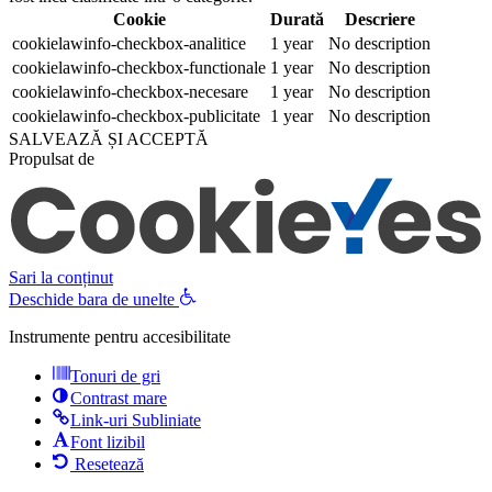
Cookie
Durată
Descriere
cookielawinfo-checkbox-analitice
1 year
No description
cookielawinfo-checkbox-functionale
1 year
No description
cookielawinfo-checkbox-necesare
1 year
No description
cookielawinfo-checkbox-publicitate
1 year
No description
SALVEAZĂ ȘI ACCEPTĂ
Propulsat de
Sari la conținut
Deschide bara de unelte
Instrumente pentru accesibilitate
Tonuri de gri
Contrast mare
Link-uri Subliniate
Font lizibil
Resetează