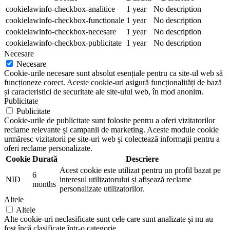
cookielawinfo-checkbox-analitice
1 year
No description
cookielawinfo-checkbox-functionale
1 year
No description
cookielawinfo-checkbox-necesare
1 year
No description
cookielawinfo-checkbox-publicitate
1 year
No description
Necesare
Necesare
Cookie-urile necesare sunt absolut esențiale pentru ca site-ul web să
funcționeze corect. Aceste cookie-uri asigură funcționalități de bază
și caracteristici de securitate ale site-ului web, în mod anonim.
Publicitate
Publicitate
Cookie-urile de publicitate sunt folosite pentru a oferi vizitatorilor
reclame relevante și campanii de marketing. Aceste module cookie
urmăresc vizitatorii pe site-uri web și colectează informații pentru a
oferi reclame personalizate.
Cookie
Durată
Descriere
Acest cookie este utilizat pentru un profil bazat pe
6
NID
interesul utilizatorului și afișează reclame
months
personalizate utilizatorilor.
Altele
Altele
Alte cookie-uri neclasificate sunt cele care sunt analizate și nu au
fost încă clasificate într-o categorie.