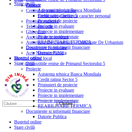
Stare civilă
Proiecte
Contact
Asistenta tehnica Banca Mondiala
Centrul de confidențialitate
Credit rating Sector 5
Prelucrarea datelor cu caracter personal
Propuneri de proiecte
Program audiențe
Proiecte in evaluare
Telefoane utile
Proiecte in implementare
Ghișeul.ro
Proiecte implementate
Asociații de proprietari
REABILITARE TERMICA
Autorizații De Construire – Certificate De Urbanism
Documente si informatii financiare
Descărcare Formulare
Datorie Publica
Acte Necesare/Ghid
Bugetul online
Monitor oficial local
Stare civilă
Dispozitiile emise de Primarul Sectorului 5
Proiecte
Asistenta tehnica Banca Mondiala
Credit rating Sector 5
Propuneri de proiecte
Proiecte in evaluare
Proiecte in implementare
Proiecte implementate
REABILITARE TERMICA
Documente si informatii financiare
Datorie Publica
Bugetul online
Stare civilă