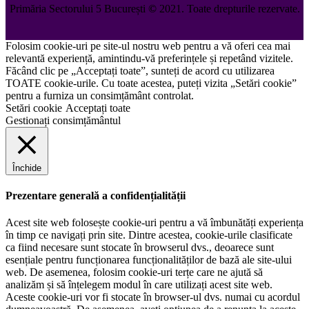
Primăria Sectorului 5 București
©️
2021. Toate drepturile rezervate.
Folosim cookie-uri pe site-ul nostru web pentru a vă oferi cea mai
relevantă experiență, amintindu-vă preferințele și repetând vizitele.
Făcând clic pe „Acceptați toate”, sunteți de acord cu utilizarea
TOATE cookie-urile. Cu toate acestea, puteți vizita „Setări cookie”
pentru a furniza un consimțământ controlat.
Setări cookie
Acceptați toate
Gestionați consimțământul
Închide
Prezentare generală a confidențialității
Acest site web folosește cookie-uri pentru a vă îmbunătăți experiența
în timp ce navigați prin site. Dintre acestea, cookie-urile clasificate
ca fiind necesare sunt stocate în browserul dvs., deoarece sunt
esențiale pentru funcționarea funcționalităților de bază ale site-ului
web. De asemenea, folosim cookie-uri terțe care ne ajută să
analizăm și să înțelegem modul în care utilizați acest site web.
Aceste cookie-uri vor fi stocate în browser-ul dvs. numai cu acordul