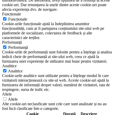
dumneavoastră. De asemenea, aveți opțiunea de a renunța la aceste
cookie-uri. Dar renunțarea la unele dintre aceste cookie-uri poate
afecta experiența dvs. de navigare.
Funcționale
Funcționale
Cookie-urile funcționale ajută la îndeplinirea anumitor
funcționalități, cum ar fi partajarea conținutului site-ului web pe
platformele de socializare, colectarea de feedback și alte
caracteristici ale terților.
Performanţă
Performanţă
Cookie-urile de performanță sunt folosite pentru a înțelege și analiza
indicii cheie de performanță ai site-ului web, ceea ce ajută la
furnizarea unei experiențe de utilizator mai bune pentru vizitatori.
Analitice
Analitice
Cookie-urile analitice sunt utilizate pentru a înțelege modul în care
vizitatorii interacționează cu site-ul web. Aceste cookie-uri ajută la
furnizarea de informații despre valori, numărul de vizitatori, rata de
respingere, sursa de trafic etc.
Altele
Altele
Alte cookie-uri neclasificate sunt cele care sunt analizate și nu au
fost încă clasificate într-o categorie.
Cookie
Durată
Descriere