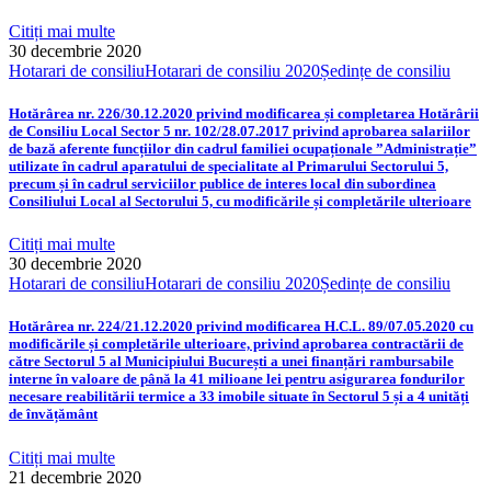
Citiți mai multe
30 decembrie 2020
Hotarari de consiliu
Hotarari de consiliu 2020
Ședințe de consiliu
Hotărârea nr. 226/30.12.2020 privind modificarea și completarea Hotărârii
de Consiliu Local Sector 5 nr. 102/28.07.2017 privind aprobarea salariilor
de bază aferente funcțiilor din cadrul familiei ocupaționale ”Administrație”
utilizate în cadrul aparatului de specialitate al Primarului Sectorului 5,
precum și în cadrul serviciilor publice de interes local din subordinea
Consiliului Local al Sectorului 5, cu modificările și completările ulterioare
Citiți mai multe
30 decembrie 2020
Hotarari de consiliu
Hotarari de consiliu 2020
Ședințe de consiliu
Hotărârea nr. 224/21.12.2020 privind modificarea H.C.L. 89/07.05.2020 cu
modificările și completările ulterioare, privind aprobarea contractării de
către Sectorul 5 al Municipiului București a unei finanțări rambursabile
interne în valoare de până la 41 milioane lei pentru asigurarea fondurilor
necesare reabilitării termice a 33 imobile situate în Sectorul 5 și a 4 unități
de învățământ
Citiți mai multe
21 decembrie 2020