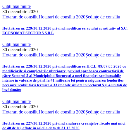
Citiți mai multe
30 decembrie 2020
Hotarari de consiliu
Hotarari de consiliu 2020
Ședințe de consiliu
Hotărârea nr. 229/30.12.2020 privind modificarea actului constitutiv al S.C.
ECONOMAT SECTOR 5 S.R.L
Citiți mai multe
30 decembrie 2020
Hotarari de consiliu
Hotarari de consiliu 2020
Ședințe de consiliu
Hotărârea nr. 228/30.12.2020 privind modificarea H.C.L. 89/07.05.2020 cu
modificările și completările ulterioare, privind aprobarea contractării de
către Sectorul 5 al Municipiului București a unei finanțări rambursabile
interne în valoare de până la 41 milioane lei pentru asigurarea fondurilor
necesare reabilitării termice a 33 imobile situate în Sectorul 5 și 4 unități de
învățământ
Citiți mai multe
30 decembrie 2020
Hotarari de consiliu
Hotarari de consiliu 2020
Ședințe de consiliu
Hotărârea nr. 227/30.12.2020 privind anularea creanțelor fiscale mai mici
de 40 de lei, aflate în sold la data de 31.12.2020