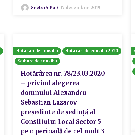
Sector5.ro
17 decembrie 2019
6
Hotarari de consiliu
Hotarari de consiliu 2020
Ședințe de consiliu
Hotărârea nr. 78/23.03.2020
– privind alegerea
domnului Alexandru
Sebastian Lazarov
președinte de ședință al
Consiliului Local Sector 5
pe o perioadă de cel mult 3